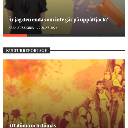
På stadsbiblioteket hittar jag det mänskliga
MOA LINDROTH
10 JUNI, 2026
KULTURREPORTAGE
Mellan ånger och ältande