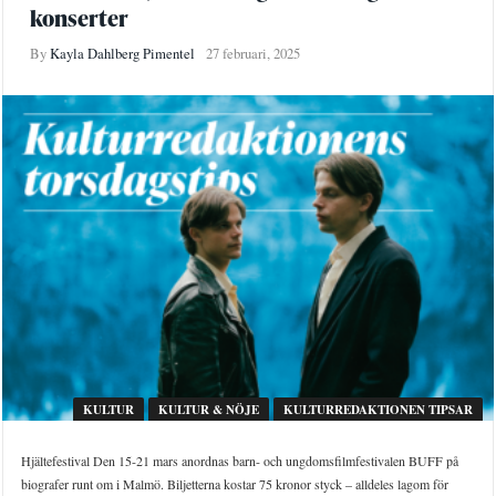
konserter
By
Kayla Dahlberg Pimentel
27 februari, 2025
KULTUR
KULTUR & NÖJE
KULTURREDAKTIONEN TIPSAR
Hjältefestival Den 15-21 mars anordnas barn- och ungdomsfilmfestivalen BUFF på
biografer runt om i Malmö. Biljetterna kostar 75 kronor styck – alldeles lagom för