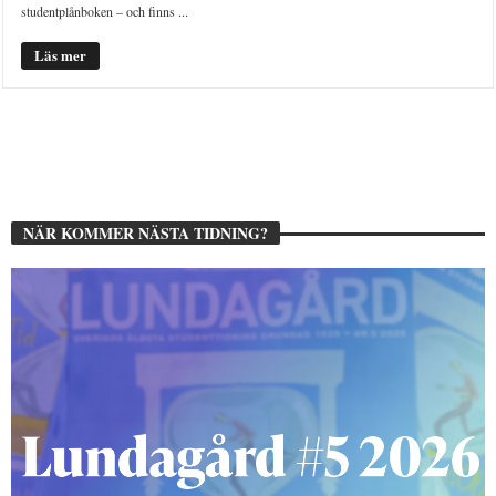
studentplånboken – och finns ...
Läs mer
NÄR KOMMER NÄSTA TIDNING?