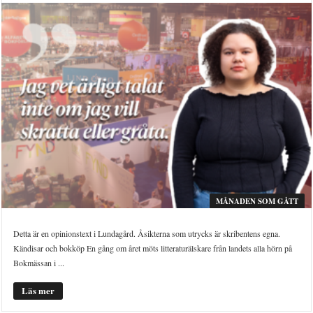
MÅNADEN SOM GÅTT
Detta är en opinionstext i Lundagård. Åsikterna som utrycks är skribentens egna.
Kändisar och bokköp En gång om året möts litteraturälskare från landets alla hörn på
Bokmässan i ...
Läs mer