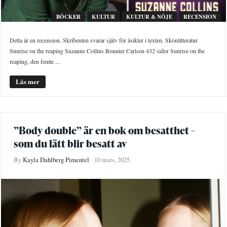
BÖCKER
KULTUR
KULTUR & NÖJE
RECENSION
Detta är en recension. Skribenten svarar själv för åsikter i texten. Skönlitteratur
Sunrise on the reaping Suzanne Collins Bonnier Carlsen 432 sidor Sunrise on the
reaping, den femte ...
Läs mer
”Body double” är en bok om besatthet –
som du lätt blir besatt av
By
Kayla Dahlberg Pimentel
10 mars, 2025