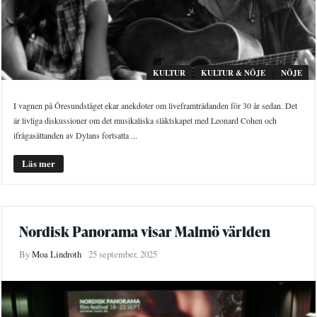
KULTUR
KULTUR & NÖJE
NÖJE
I vagnen på Öresundståget ekar anekdoter om liveframträdanden för 30 år sedan. Det
är livliga diskussioner om det musikaliska släktskapet med Leonard Cohen och
ifrågasättanden av Dylans fortsatta ...
Läs mer
Nordisk Panorama visar Malmö världen
By
Moa Lindroth
25 september, 2025