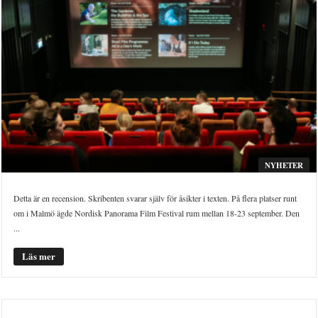
NYHETER
Detta är en recension. Skribenten svarar själv för åsikter i texten. På flera platser runt
om i Malmö ägde Nordisk Panorama Film Festival rum mellan 18-23 september. Den
...
Läs mer