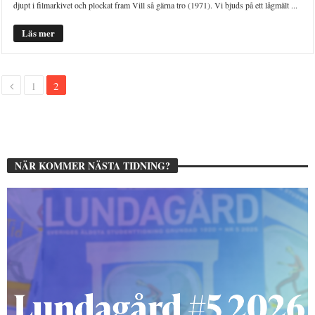
djupt i filmarkivet och plockat fram Vill så gärna tro (1971). Vi bjuds på ett lågmält ...
Läs mer
1
2
NÄR KOMMER NÄSTA TIDNING?