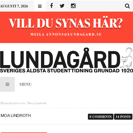
AUGUSTI 7, 2026
MENU
Home
Archives by: Moa Lindroth
MOA LINDROTH
0 COMMENTS
14 POSTS