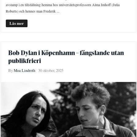
avstamp i en tillställning hemma hos universitetsprofessorn Alma Imhoff (Julia
Roberts) och hennes man Frederik ...
Läs mer
Bob Dylan i Köpenhamn – fängslande utan
publikfrieri
By
Moa Lindroth
30 oktober, 2025