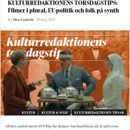
KULTURREDAKTIONENS TORSDAGSTIPS:
Filmer i plural, EU-politik och folk på synth
By
Moa Lindroth
29 maj, 2025
KULTUR
KULTUR & NÖJE
KULTURREDAKTIONEN TIPSAR
Obskyr comfort-movie SVT Play har återigen visat framfötterna när de grävt extra