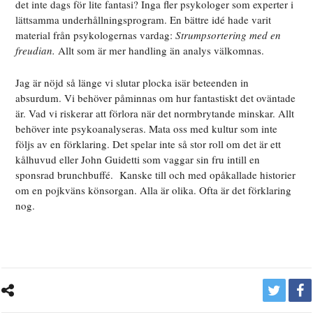
det inte dags för lite fantasi? Inga fler psykologer som experter i
lättsamma underhållningsprogram. En bättre idé hade varit
material från psykologernas vardag:
Strumpsortering med en
freudian.
Allt som är mer handling än analys välkomnas.
Jag är nöjd så länge vi slutar plocka isär beteenden in
absurdum. Vi behöver påminnas om hur fantastiskt det oväntade
är. Vad vi riskerar att förlora när det normbrytande minskar. Allt
behöver inte psykoanalyseras. Mata oss med kultur som inte
följs av en förklaring. Det spelar inte så stor roll om det är ett
kålhuvud eller John Guidetti som vaggar sin fru intill en
sponsrad brunchbuffé. Kanske till och med opåkallade historier
om en pojkväns könsorgan. Alla är olika. Ofta är det förklaring
nog.