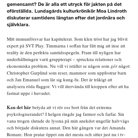
gemensamt? De är alla ett utryck för jakten på det
oförställda. Lundagårds kulturkrönikör Moa Lindroth
diskuterar samtidens längtan efter det jordnära och
självklara.
Mitt immunförsvar har kapitulerat. Som klen tröst har jag blivit
expert på SVT Play. Timmarna i soffan har fått mig att inse att
reality är den perfekta samtidsspegeln. Fram till nyligen har
underhållningen varit gruppterapi – spruckna relationer och
ekonomiska problem. Nu vill vi istället se någon som
gör
något:
Christopher Garplind som reser, mammor som uppfostrar barn
och Jan Emanuel som lär sig kung-fu. Det är tråkigt att
analysera röda flaggor. Vi vill återvända till kroppen efter att ha
fastnat uppe i huvudet.
Kan det här
betyda att vi rör oss bort från det extrema
psykologiserandet? I helgen ringde jag farmor och farfar. Sin
vana trogen slutade de lyssna på min anekdot ungefär halvvägs
och började diskutera annat. Den här gången var det Amanda
Romare. Hon pratar öppet om det mesta och sitter just nu i tv-