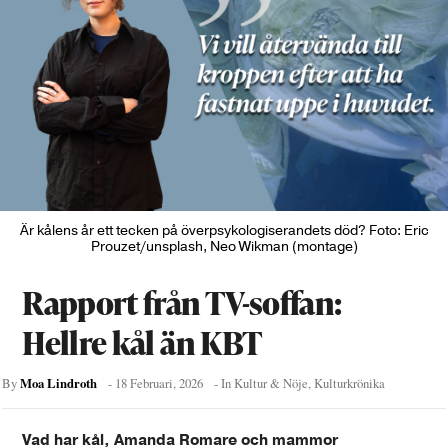
Är kålens år ett tecken på överpsykologiserandets död? Foto: Eric
Prouzet/unsplash, Neo Wikman (montage)
Rapport från TV-soffan:
Hellre kål än KBT
Moa Lindroth
By
-
18 Februari, 2026
- In
Kultur & Nöje
,
Kulturkrönika
Vad har kål, Amanda Romare och mammor