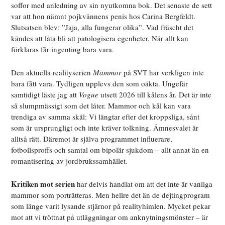
soffor med anledning av sin nyutkomna bok. Det senaste de sett
var att hon nämnt pojkvännens penis hos Carina Bergfeldt.
Slutsatsen blev: ”Jaja, alla fungerar olika”. Vad fräscht det
kändes att låta bli att patologisera egenheter. När allt kan
förklaras får ingenting bara vara.
Den aktuella realityserien
Mammor
på SVT har verkligen inte
bara fått vara. Tydligen upplevs den som oäkta. Ungefär
samtidigt läste jag att
Vogue
utsett 2026 till kålens år. Det är inte
så slumpmässigt som det låter. Mammor
och kål kan vara
trendiga av samma skäl: Vi längtar efter det kroppsliga, sånt
som är ursprungligt och inte kräver tolkning. Ämnesvalet är
alltså rätt. Däremot är själva programmet influerare,
fotbollsproffs och samtal om bipolär sjukdom – allt annat än en
romantisering av jordbrukssamhället.
Kritiken mot serien
har delvis handlat om att det inte är vanliga
mammor som porträtteras. Men hellre det än de dejtingprogram
som länge varit lysande stjärnor på realityhimlen. Mycket pekar
mot att vi tröttnat på utläggningar om anknytningsmönster – är