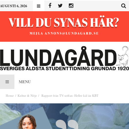
AUGUSTI 6, 2026
MENU
Home
Kultur & Nöje
Rapport från TV-soffan: Hellre kål än KBT