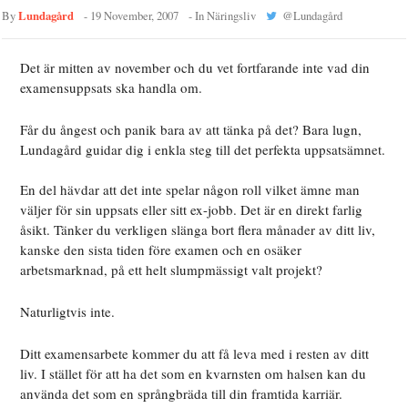
Lundagård
By
-
19 November, 2007
- In
Näringsliv
@
Lundagård
Det är mitten av november och du vet fortfarande inte vad din
examensuppsats ska handla om.
Får du ångest och panik bara av att tänka på det? Bara lugn,
Lundagård guidar dig i enkla steg till det perfekta uppsatsämnet.
En del hävdar att det inte spelar någon roll vilket ämne man
väljer för sin uppsats eller sitt ex-jobb. Det är en direkt farlig
åsikt. Tänker du verkligen slänga bort flera månader av ditt liv,
kanske den sista tiden före examen och en osäker
arbetsmarknad, på ett helt slumpmässigt valt projekt?
Naturligtvis inte.
Ditt examensarbete kommer du att få leva med i resten av ditt
liv. I stället för att ha det som en kvarnsten om halsen kan du
använda det som en språngbräda till din framtida karriär.