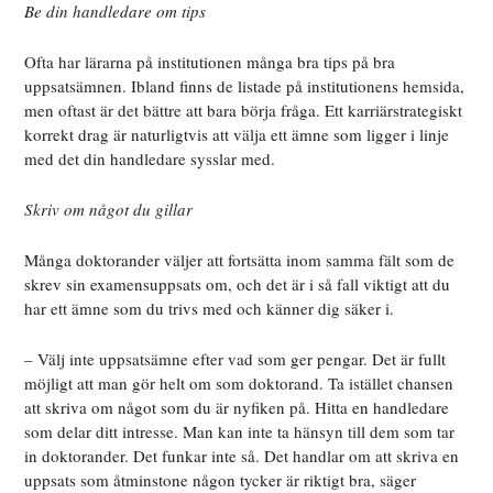
Be din handledare om tips
Ofta har lärarna på institutionen många bra tips på bra
uppsatsämnen. Ibland finns de listade på institutionens hemsida,
men oftast är det bättre att bara börja fråga. Ett karriärstrategiskt
korrekt drag är naturligtvis att välja ett ämne som ligger i linje
med det din handledare sysslar med.
Skriv om något du gillar
Många doktorander väljer att fortsätta inom samma fält som de
skrev sin examensuppsats om, och det är i så fall viktigt att du
har ett ämne som du trivs med och känner dig säker i.
– Välj inte uppsatsämne efter vad som ger pengar. Det är fullt
möjligt att man gör helt om som doktorand. Ta istället chansen
att skriva om något som du är nyfiken på. Hitta en handledare
som delar ditt intresse. Man kan inte ta hänsyn till dem som tar
in doktorander. Det funkar inte så. Det handlar om att skriva en
uppsats som åtminstone någon tycker är riktigt bra, säger