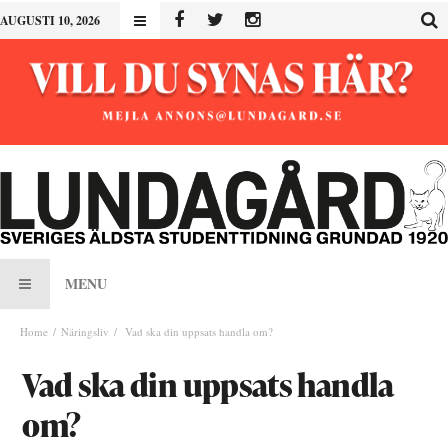
AUGUSTI 10, 2026
MENU
Home
Näringsliv
Vad ska din uppsats handla om?
Vad ska din uppsats handla
om?