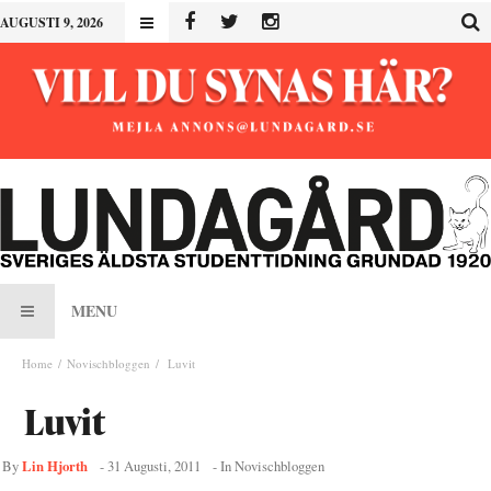
AUGUSTI 9, 2026
MENU
Home
Novischbloggen
Luvit
Luvit
Lin Hjorth
By
-
31 Augusti, 2011
- In
Novischbloggen