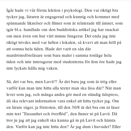
Igår hade vi vår första lektion i psykologi. Den var riktigt bra
tycker jag, läraren är engagerad och kunnig och kommer med
spännande liknelser och filmer som är relaterade till ämnet, som
igår bl.a. handlade om den buddistiska artikel jag har snackat
om men även om hur vårt minne fungerar. Det enda jag inte
riktigt trivdes med var luften i lokalen, så kvavt att man höll på
att somna hela tiden. Hade det varit en sån där
mardrömsföreläsare som bara maler i samma tonläge hela
tiden och inte interagerar med studenterna för fem öre hade jag
inte lyckats hålla mig vaken.
Så, det var bra, men Luvit?! Är det bara jag som är trög eller
varför kan man inte hitta alla texter man ska läsa där? När man
lever som jag, och många andra gör med en ständig tidspress,
då ska relevant information vara enkel att hitta tycker jag. Om
en lärare säger, ja förresten, till den 30/8 är det bra om ni läser
min text ”Ensamhet och överflöd”, den finner ni på Luvit. Då
tror ju jag att jag enkelt ska kunna gå in på Luvit och hämta
den. Varför kan jag inte hitta den? Är jag dum i huvudet? Eller