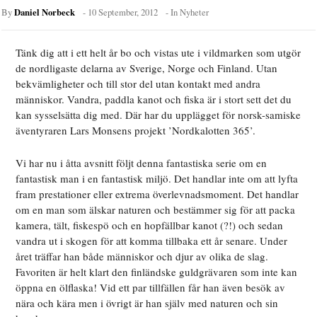
Daniel Norbeck
By
-
10 September, 2012
- In
Nyheter
Tänk dig att i ett helt år bo och vistas ute i vildmarken som utgör
de nordligaste delarna av Sverige, Norge och Finland. Utan
bekvämligheter och till stor del utan kontakt med andra
människor.
Vandra, paddla kanot och fiska är i stort sett det du
kan sysselsätta dig med. Där har du upplägget för norsk-samiske
äventyraren Lars Monsens projekt ’Nordkalotten 365’.
Vi har nu i åtta avsnitt följt denna fantastiska serie om en
fantastisk man i en fantastisk miljö. Det handlar inte om att lyfta
fram prestationer eller extrema överlevnadsmoment. Det handlar
om en man som älskar naturen och bestämmer sig för att packa
kamera, tält, fiskespö och en hopfällbar kanot (?!) och sedan
vandra ut i skogen för att komma tillbaka ett år senare. Under
året träffar han både människor och djur av olika de slag.
Favoriten är helt klart den finländske guldgrävaren som inte kan
öppna en ölflaska! Vid ett par tillfällen får han även besök av
nära och kära men i övrigt är han själv med naturen och sin