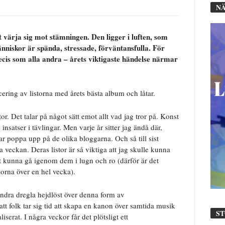
NÄ
 värja sig mot stämningen. Den ligger i luften, som
nniskor är spända, stressade, förväntansfulla. För
ecis som alla andra – årets viktigaste händelse närmar
ering av listorna med årets bästa album och låtar.
tor. Det talar på något sätt emot allt vad jag tror på. Konst
insatser i tävlingar. Men varje år sitter jag ändå där,
jar poppa upp på de olika bloggarna. Och så till sist
a veckan. Deras listor är så viktiga att jag skulle kunna
att kunna gå igenom dem i lugn och ro (därför är det
torna över en hel vecka).
ndra dregla hejdlöst över denna form av
att folk tar sig tid att skapa en kanon över samtida musik
S
iserat. I några veckor får det plötsligt ett