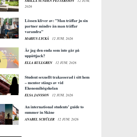
SMILLA SUNDÉN PETTERSSON
12 JUNI,
2026
Lössen kliver av: ”Man träffar ju sin
partner mindre än man träffar
varandra”
MARIUS LYCKÅ
12 JUNI, 2026
Är jag den enda som inte går på
uppåttjack?
ELLA KULLGREN
12 JUNI, 2026
Student sexuellt trakasserad i sitt hem
– mentor stängs av vid
Ekonomihögskolan
ELSA JANSSON
12 JUNI, 2026
An international students’ guide to
summer in Skåne
ANABEL SCHÜLER
12 JUNI, 2026