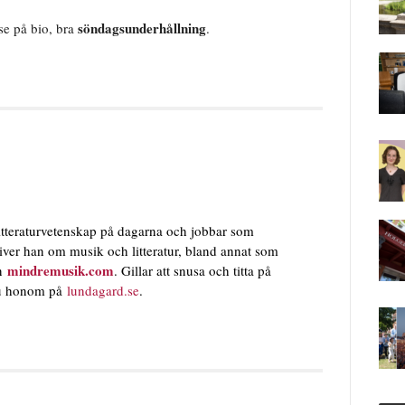
söndagsunderhållning
 se på bio, bra
.
itteraturvetenskap på dagarna och jobbar som
river han om musik och litteratur, bland annat som
mindremusik.com
en
. Gillar att snusa och titta på
 du honom på
lundagard.se
.