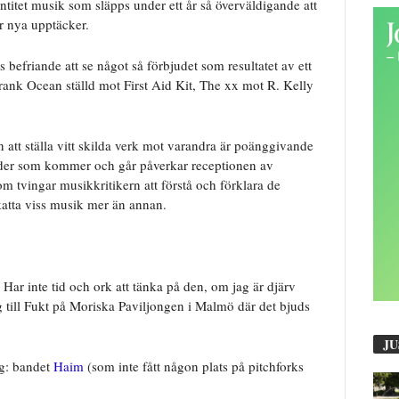
titet musik som släpps under ett år så överväldigande att
ör nya upptäcker.
 befriande att se något så förbjudet som resultatet av ett
 Frank Ocean ställd mot First Aid Kit, The xx mot R. Kelly
en att ställa vitt skilda verk mot varandra är poänggivande
trender som kommer och går påverkar receptionen av
m tvingar musikkritikern att förstå och förklara de
katta viss musik mer än annan.
ar inte tid och ork att tänka på den, om jag är djärv
ig till Fukt på Moriska Paviljongen i Malmö där det bjuds
JU
ng: bandet
Haim
(som inte fått någon plats på pitchforks