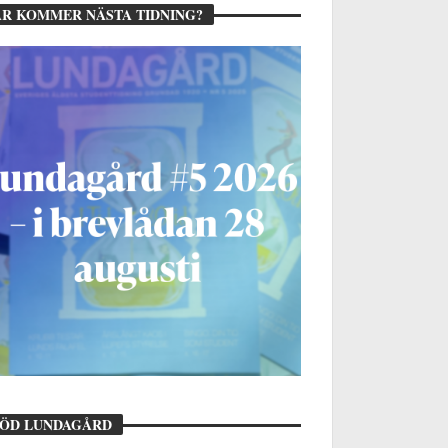
R KOMMER NÄSTA TIDNING?
TÖD LUNDAGÅRD