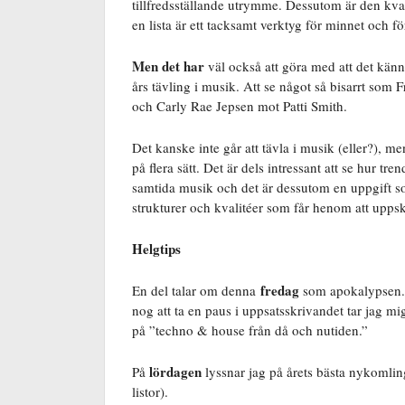
tillfredsställande utrymme. Dessutom är den kvan
en lista är ett tacksamt verktyg för minnet och f
Men det har
väl också att göra med att det känns
års tävling i musik. Att se något så bisarrt som
och Carly Rae Jepsen mot Patti Smith.
Det kanske inte går att tävla i musik (eller?), m
på flera sätt. Det är dels intressant att se hur 
samtida musik och det är dessutom en uppgift so
strukturer och kvalitéer som får henom att upps
Helgtips
fredag
En del talar om denna
som apokalypsen. H
nog att ta en paus i uppsatsskrivandet tar jag m
på ”techno & house från då och nutiden.”
lördagen
På
lyssnar jag på årets bästa nykomli
listor).