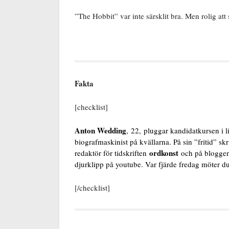
”The Hobbit” var inte särsklit bra. Men rolig att
Fakta
[checklist]
Anton Wedding
,
22, pluggar kandidatkursen i l
biografmaskinist på kvällarna. På sin ”fritid” sk
ordkonst
redaktör för tidskriften
och på blogg
djurklipp på youtube. Var fjärde fredag möter
[/checklist]