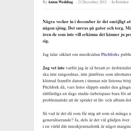
Anton Wedding
By
-
21 December, 2012
- In
Krönikor
Några veckor in i december är det omöjligt att
någon sjöng. Det surras på gator och torg. Mä
även de som inte vill erkänna det känner ju pr
sig.
Jag talar såklart om musiksidan
Pitchforks
public
Jag vet inte
varför jag är så besatt av årsbästalis
ska inte rangordnas, inte jämföras som idrottares 
klistrad framför datorn i timmar när listorna bör
Pitchfork då, vars listor släppts under den gångn
rättfärdiga en dags studie-/arbetspaus bara för 
problematiskt att de sprider ut låt- och album-lis
Så vad är det då som får mig att som så många a
generaliserande? Ja, dels är det väl glädjen över 
i en värld där musikjournalistik är något marginal