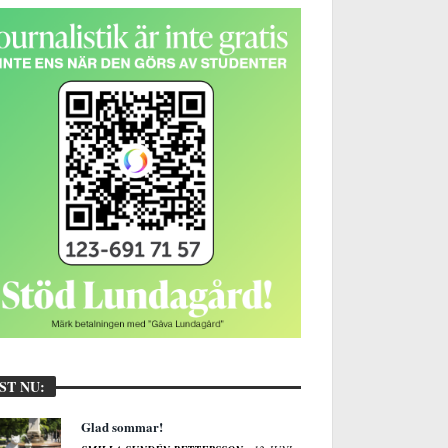
ST NU:
Glad sommar!