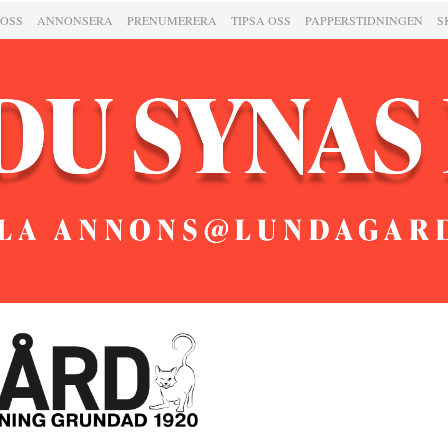
 OSS
ANNONSERA
PRENUMERERA
TIPSA OSS
PAPPERSTIDNINGEN
S