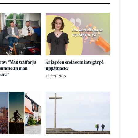
 av: ”Man träffar ju
Är jag den enda som inte går på
 mindre än man
uppåttjack?
ndra”
12 juni, 2026