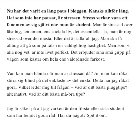
Nu har det varit en lång paus i bloggen. Kanske alltför lång.
Det som inte har pausat, är stressen. Stress verkar vara ett
fenomen av sig självt när man är student.
Man är stressad över
läsning, tentamen, ens sociala liv, det essentiella- ja, man är nog
stressad över det mesta. Eller det är iallafall jag. Man ska få
allting att gå som på räls i en väldigt hög hastighet. Men som vi
alla nog vet, är inte livet perfekt. Det erbjuder sina små gupp på
vägen som kastar om hela ens välordnade farkost.
Vad kan man hända när man är stressad då? Jo, man kan råka
stirra sig blind på det enklaste av det enkla. Detta har jag råkat
göra. Vilket leder mig till frågan – vad är ditt bästa pluggtips?
alternativt, vad är ditt bästa må-bra tips?
Jag är säker på att jag varken är den första eller sista student
som har behövt goda råd. Har du något? Spit it out.