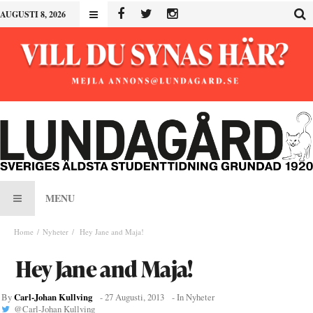
AUGUSTI 8, 2026
MENU
Home
Nyheter
Hey Jane and Maja!
Hey Jane and Maja!
Carl-Johan Kullving
By
-
27 Augusti, 2013
- In
Nyheter
@
Carl-Johan Kullving