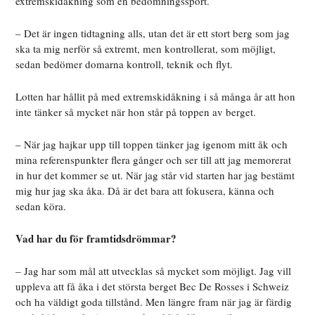
extremskidåkning som en bedömningssport.
– Det är ingen tidtagning alls, utan det är ett stort berg som jag
ska ta mig nerför så extremt, men kontrollerat, som möjligt,
sedan bedömer domarna kontroll, teknik och flyt.
Lotten har hållit på med extremskidåkning i så många år att hon
inte tänker så mycket när hon står på toppen av berget.
– När jag hajkar upp till toppen tänker jag igenom mitt åk och
mina referenspunkter flera gånger och ser till att jag memorerat
in hur det kommer se ut. När jag står vid starten har jag bestämt
mig hur jag ska åka. Då är det bara att fokusera, känna och
sedan köra.
Vad har du för framtidsdrömmar?
– Jag har som mål att utvecklas så mycket som möjligt. Jag vill
uppleva att få åka i det största berget Bec De Rosses i Schweiz
och ha väldigt goda tillstånd. Men längre fram när jag är färdig