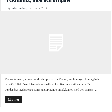
Lekfullhet, mod och briljans
By
Julia Juntorp
21 mars, 2014
Marko Wramén, som är född och uppvuxen i Malmö, var tidningen Lundagårds
redaktör 1994. Den frilansade journalisten instiftar nu et t stipendium för
Lundagårdsmedarbetare som ska uppmuntra till lekfullhet, mod och briljans. ...
Läs mer