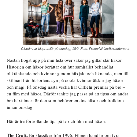
Cirkeln har biopremiär på onsdag, 18/2. Foto: Press/NiklasAlexandersson
Nästan högst upp på min lista över saker jag gillar står häxor.
Historien om häxor berättar om hur samhället behandlat
oliktänkande och kvinnor genom häxjakt och liknande, men till
skillnad från historiens syn på coola kvinnor älskar jag häxor
och magi. På onsdag nästa vecka har Cirkeln premiär på bio –
en film med häxor. Därför tänkte jag passa på att tipsa om andra
bra häxfilmer för den som behöver en dos häxor och trolldom
innan onsdag.
Här är tre förtrollande tips på tv och film med häxor:
The Craft.
En klassiker från 1996. Filmen handlar om fyra