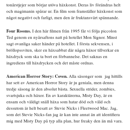
tonårstjejer som börjar utöva häxkonst. Deras liv förändras helt
och magimanin spårar ur. En film som framställer häxkonst som
något negativt och farligt, men den är fruktansvärt spännande.
Four Rooms.
I den här filmen från 1995 får vi följa piccolon
Ted genom en nyårsaftons natt på hotellet Mon Signor. Minst
sagt ovanliga saker händer på hotellet. I första sekvensen, i
bröllopssviten, sker en häxsabbat där några häxor tillverkar en
häxdryck som ska ta bort en förbannelse. Det saknas en
ingrediens till häxdrycken och det måste ordnas.
American Horror Story: Coven.
Alla säsonger som jag hittills
har sett av American Horror Story är ju geniala, men denna
tredje säsong är den absolut bästa. Sexuella strider, zombies,
svartsjuka och häxor. En av karaktärerna, Misty Day, är en
ensam och väldigt snäll häxa som hatar död och våld och
dessutom är helt besatt av Stevie Nicks i Fleetwood Mac. Jag,
som det Stevie Nicks-fan jag är kan inte annat än att identifiera
mig med Misty Day på typ alla plan, hur freaky den än må vara.