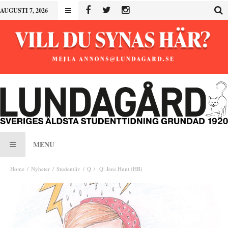
AUGUSTI 7, 2026
MENU
Home
Nyheter
Studentliv
Q
Q: Jens Hunt (HB)