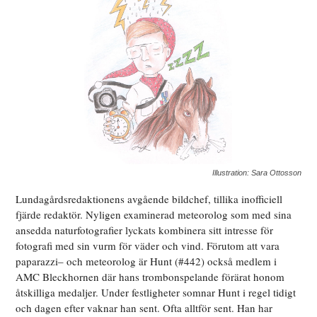
Illustration: Sara Ottosson
Lundagårdsredaktionens avgående bildchef, tillika inofficiell
fjärde redaktör. Nyligen examinerad meteorolog som med sina
ansedda naturfotografier lyckats kombinera sitt intresse för
fotografi med sin vurm för väder och vind. Förutom att vara
paparazzi– och meteorolog är Hunt (#442) också medlem i
AMC Bleckhornen där hans trombonspelande förärat honom
åtskilliga medaljer. Under festligheter somnar Hunt i regel tidigt
och dagen efter vaknar han sent. Ofta alltför sent. Han har