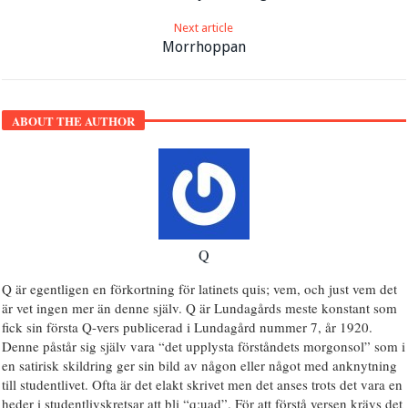
Next article
Morrhoppan
ABOUT THE AUTHOR
Q
Q är egentligen en förkortning för latinets quis; vem, och just vem det
är vet ingen mer än denne själv. Q är Lundagårds meste konstant som
fick sin första Q-vers publicerad i Lundagård nummer 7, år 1920.
Denne påstår sig själv vara “det upplysta förståndets morgonsol” som i
en satirisk skildring ger sin bild av någon eller något med anknytning
till studentlivet. Ofta är det elakt skrivet men det anses trots det vara en
heder i studentlivskretsar att bli “q:uad”. För att förstå versen krävs det