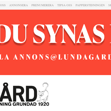
 OSS
ANNONSERA
PRENUMERERA
TIPSA OSS
PAPPERSTIDNINGEN
S