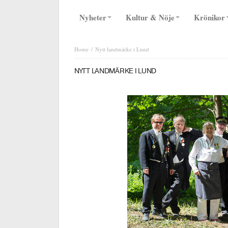
Nyheter
Kultur & Nöje
Krönikor
Home
Nytt landmärke i Lund
NYTT LANDMÄRKE I LUND