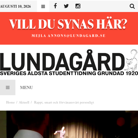
AUGUSTI 10, 2026
MENU
Home
Aktuell
Rappt, smart och förvånansvärt personligt