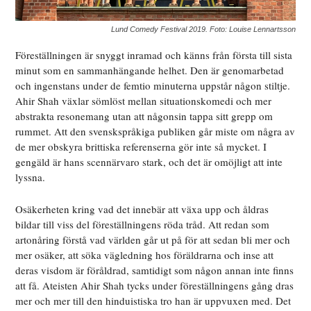
Lund Comedy Festival 2019. Foto: Louise Lennartsson
Föreställningen är snyggt inramad och känns från första till sista
minut som en sammanhängande helhet. Den är genomarbetad
och ingenstans under de femtio minuterna uppstår någon stiltje.
Ahir Shah växlar sömlöst mellan situationskomedi och mer
abstrakta resonemang utan att någonsin tappa sitt grepp om
rummet. Att den svenskspråkiga publiken går miste om några av
de mer obskyra brittiska referenserna gör inte så mycket. I
gengäld är hans scennärvaro stark, och det är omöjligt att inte
lyssna.
Osäkerheten kring vad det innebär att växa upp och åldras
bildar till viss del föreställningens röda tråd. Att redan som
artonåring förstå vad världen går ut på för att sedan bli mer och
mer osäker, att söka vägledning hos föräldrarna och inse att
deras visdom är föråldrad, samtidigt som någon annan inte finns
att få. Ateisten Ahir Shah tycks under föreställningens gång dras
mer och mer till den hinduistiska tro han är uppvuxen med. Det