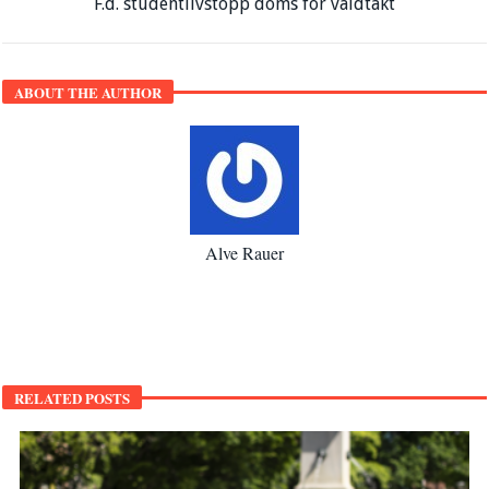
F.d. studentlivstopp döms för våldtäkt
ABOUT THE AUTHOR
Alve Rauer
RELATED POSTS