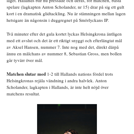
laget. Hallands blir nu pressade och deras, för matchen, bästa
spelare (lagkapten Anton Scholander, nr 15) drar på sig ett gult
kort i en dramatisk glidtackling. Nu är stämningen mellan lagen
hetsigare än någonsin i duggregnet på Smörlyckans IP.
Två minuter efter det gula kortet lyckas Helsingkrona äntligen
med ett avslut och det är ett riktigt snyggt och efterlängtat mål
av Aksel Hansen, nummer 7. Inte nog med det, direkt därpå
ännu en målchans av nummer 8, Sebastian Gross, men bollen
går tyvärr över mål.
Matchen slutar med
1-2 till Hallands nations fördel trots
Helsingkronas rejäla vändning i andra halvlek. Anton
Scholander, lagkapten i Hallands, är inte helt nöjd över
matchens resultat.