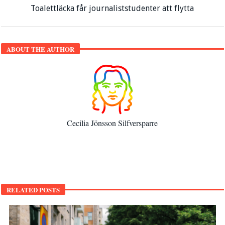
Toalettläcka får journaliststudenter att flytta
ABOUT THE AUTHOR
Cecilia Jönsson Silfversparre
RELATED POSTS