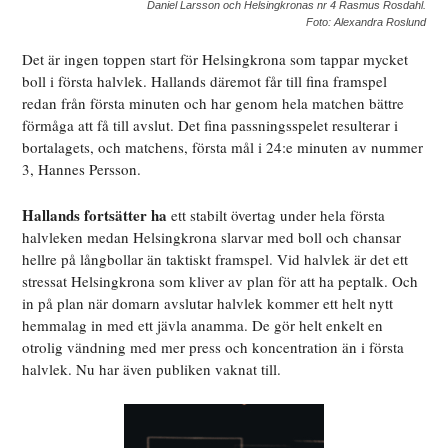
Daniel Larsson och Helsingkronas nr 4 Rasmus Rosdahl.
Foto: Alexandra Roslund
Det är ingen toppen start för Helsingkrona som tappar mycket
boll i första halvlek. Hallands däremot får till fina framspel
redan från första minuten och har genom hela matchen bättre
förmåga att få till avslut. Det fina passningsspelet resulterar i
bortalagets, och matchens, första mål i 24:e minuten av nummer
3, Hannes Persson.
Hallands fortsätter ha
ett stabilt övertag under hela första
halvleken medan Helsingkrona slarvar med boll och chansar
hellre på långbollar än taktiskt framspel. Vid halvlek är det ett
stressat Helsingkrona som kliver av plan för att ha peptalk. Och
in på plan när domarn avslutar halvlek kommer ett helt nytt
hemmalag in med ett jävla anamma. De gör helt enkelt en
otrolig vändning med mer press och koncentration än i första
halvlek. Nu har även publiken vaknat till.