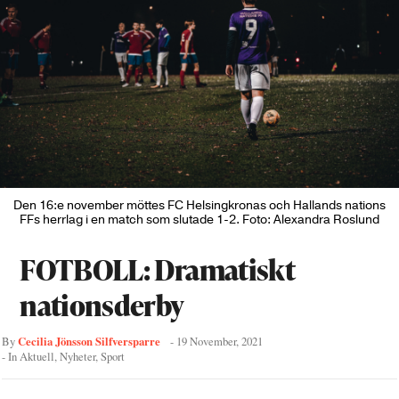
Den 16:e november möttes FC Helsingkronas och Hallands nations
FFs herrlag i en match som slutade 1-2. Foto: Alexandra Roslund
FOTBOLL: Dramatiskt
nationsderby
Cecilia Jönsson Silfversparre
By
-
19 November, 2021
- In
Aktuell
,
Nyheter
,
Sport