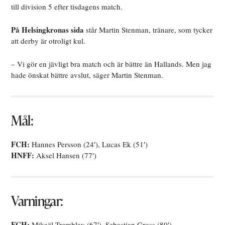
till division 5 efter tisdagens match.
På Helsingkronas sida
står Martin Stenman, tränare, som tycker
att derby är otroligt kul.
– Vi gör en jävligt bra match och är bättre än Hallands. Men jag
hade önskat bättre avslut, säger Martin Stenman.
Mål:
FCH:
Hannes Persson (24′),
Lucas Ek
(51′)
HNFF:
Aksel Hansen
(77′)
Varningar:
FCH:
Mikaël Tremblay (67′), Sebastian Gross (80′)