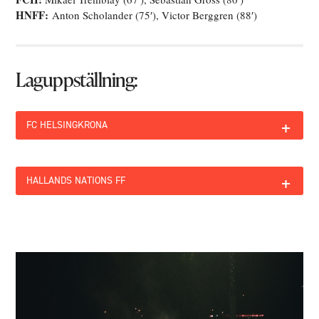
HNFF:
Anton Scholander (75′), Victor Berggren (88′)
Laguppställning:
+
FC HELSINGKRONA
+
HALLANDS NATIONS FF