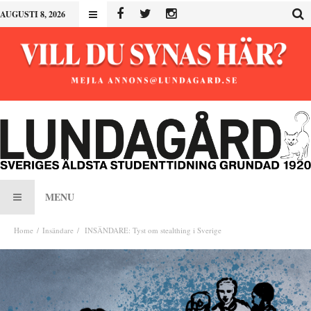
AUGUSTI 8, 2026
MENU
Home
Insändare
INSÄNDARE: Tyst om stealthing i Sverige