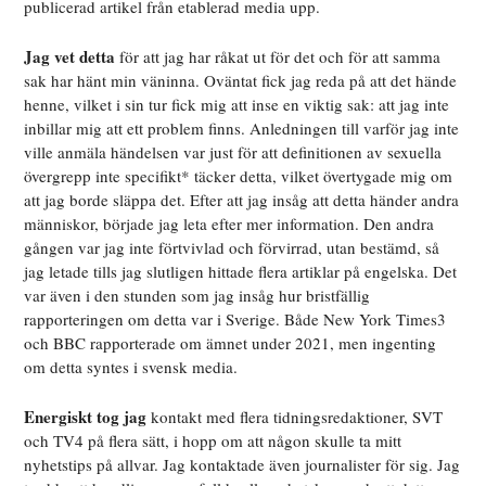
publicerad artikel från etablerad media upp.
Jag vet detta
för att jag har råkat ut för det och för att samma
sak har hänt min väninna. Oväntat fick jag reda på att det hände
henne, vilket i sin tur fick mig att inse en viktig sak: att jag inte
inbillar mig att ett problem finns. Anledningen till varför jag inte
ville anmäla händelsen var just för att definitionen av sexuella
övergrepp inte specifikt* täcker detta, vilket övertygade mig om
att jag borde släppa det. Efter att jag insåg att detta händer andra
människor, började jag leta efter mer information. Den andra
gången var jag inte förtvivlad och förvirrad, utan bestämd, så
jag letade tills jag slutligen hittade flera artiklar på engelska. Det
var även i den stunden som jag insåg hur bristfällig
rapporteringen om detta var i Sverige. Både New York Times3
och BBC rapporterade om ämnet under 2021, men ingenting
om detta syntes i svensk media.
Energiskt tog jag
kontakt med flera tidningsredaktioner, SVT
och TV4 på flera sätt, i hopp om att någon skulle ta mitt
nyhetstips på allvar. Jag kontaktade även journalister för sig. Jag