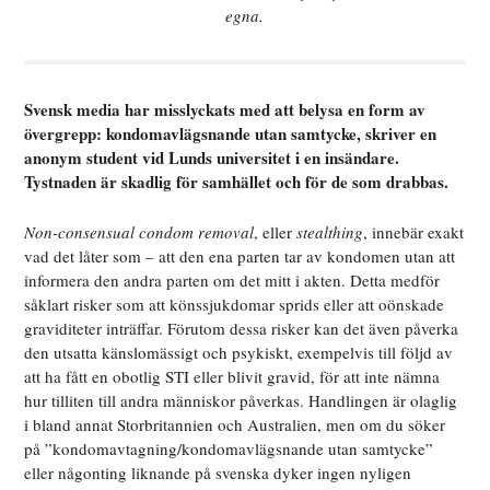
egna.
Svensk media har misslyckats med att belysa en form av
övergrepp: kondomavlägsnande utan samtycke, skriver en
anonym student vid Lunds universitet i en insändare.
Tystnaden är skadlig för samhället och för de som drabbas.
Non-consensual condom removal
, eller
stealthing
, innebär exakt
vad det låter som – att den ena parten tar av kondomen utan att
informera den andra parten om det mitt i akten. Detta medför
såklart risker som att könssjukdomar sprids eller att oönskade
graviditeter inträffar. Förutom dessa risker kan det även påverka
den utsatta känslomässigt och psykiskt, exempelvis till följd av
att ha fått en obotlig STI eller blivit gravid, för att inte nämna
hur tilliten till andra människor påverkas. Handlingen är olaglig
i bland annat Storbritannien och Australien, men om du söker
på ”kondomavtagning/kondomavlägsnande utan samtycke”
eller någonting liknande på svenska dyker ingen nyligen