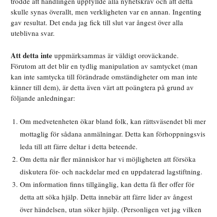
trodde att handlingen uppfyllde alla nyhetskrav och att detta
skulle synas överallt, men verkligheten var en annan. Ingenting
gav resultat. Det enda jag fick till slut var ångest över alla
uteblivna svar.
Att detta inte
uppmärksammas är väldigt oroväckande.
Förutom att det blir en tydlig manipulation av samtycket (man
kan inte samtycka till förändrade omständigheter om man inte
känner till dem), är detta även värt att poängtera på grund av
följande anledningar:
Om medvetenheten ökar bland folk, kan rättsväsendet bli mer
mottaglig för sådana anmälningar. Detta kan förhoppningsvis
leda till att färre deltar i detta beteende.
Om detta når fler människor har vi möjligheten att försöka
diskutera för- och nackdelar med en uppdaterad lagstiftning.
Om information finns tillgänglig, kan detta få fler offer för
detta att söka hjälp. Detta innebär att färre lider av ångest
över händelsen, utan söker hjälp. (Personligen vet jag vilken