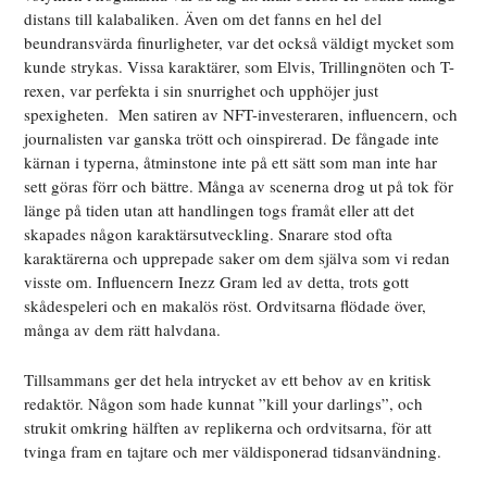
distans till kalabaliken. Även om det fanns en hel del
beundransvärda finurligheter, var det också väldigt mycket som
kunde strykas. Vissa karaktärer, som Elvis, Trillingnöten och T-
rexen, var perfekta i sin snurrighet och upphöjer just
spexigheten. Men satiren av NFT-investeraren, influencern, och
journalisten var ganska trött och oinspirerad. De fångade inte
kärnan i typerna, åtminstone inte på ett sätt som man inte har
sett göras förr och bättre. Många av scenerna drog ut på tok för
länge på tiden utan att handlingen togs framåt eller att det
skapades någon karaktärsutveckling. Snarare stod ofta
karaktärerna och upprepade saker om dem själva som vi redan
visste om. Influencern Inezz Gram led av detta, trots gott
skådespeleri och en makalös röst. Ordvitsarna flödade över,
många av dem rätt halvdana.
Tillsammans ger det hela intrycket av ett behov av en kritisk
redaktör. Någon som hade kunnat ”kill your darlings”, och
strukit omkring hälften av replikerna och ordvitsarna, för att
tvinga fram en tajtare och mer väldisponerad tidsanvändning.