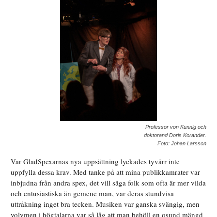
Professor von Kunnig och
doktorand Doris Korander.
Foto: Johan Larsson
Var GladSpexarnas nya uppsättning lyckades tyvärr inte
uppfylla dessa krav. Med tanke på att mina publikkamrater var
inbjudna från andra spex, det vill säga folk som ofta är mer vilda
och entusiastiska än gemene man, var deras stundvisa
uttråkning inget bra tecken. Musiken var ganska svängig, men
volymen i högtalarna var så låg att man behöll en osund mängd