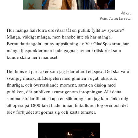
Åltrion.
Foto: Johan Larsson
Hur många halvtorra ordvitsar tål en publik fylld av spexare?
Många, väldigt många, men kanske inte så här många.
Bermudatriangeln, en ny uppsättning av Var GladSpexarna, har
många ljuspunkter men hade gagnats av en kritisk röst som
kunde skära ner i manuset.
Det finns ett par saker som jag letar efter i ett spex. Det ska vara
svängig musik, skådespeleri med glimten i ögat, absurda,
finurliga, och överraskande moment, samt en dialog med
publiken, där publiken svarar genom inropningar. Allt detta
sammanstrålar till att skapa en stämning som jag kan tänka mig
att opera på 1800-talet hade, innan finkulturen tog över och det
blev förbjudet att gorma sig och kasta tomater.