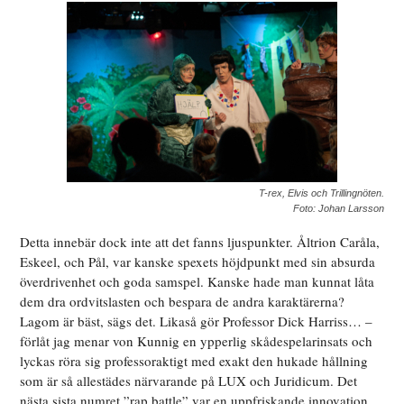
T-rex, Elvis och Trillingnöten.
Foto: Johan Larsson
Detta innebär dock inte att det fanns ljuspunkter. Åltrion Caråla,
Eskeel, och Pål, var kanske spexets höjdpunkt med sin absurda
överdrivenhet och goda samspel. Kanske hade man kunnat låta
dem dra ordvitslasten och bespara de andra karaktärerna?
Lagom är bäst, sägs det. Likaså gör Professor Dick Harriss… –
förlåt jag menar von Kunnig en ypperlig skådespelarinsats och
lyckas röra sig professoraktigt med exakt den hukade hållning
som är så allestädes närvarande på LUX och Juridicum. Det
nästa sista numret ”rap battle” var en uppfriskande innovation