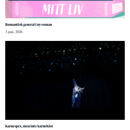
Romantisk general i ny roman
3 juni, 2026
Karnespex, men inte karnebäst