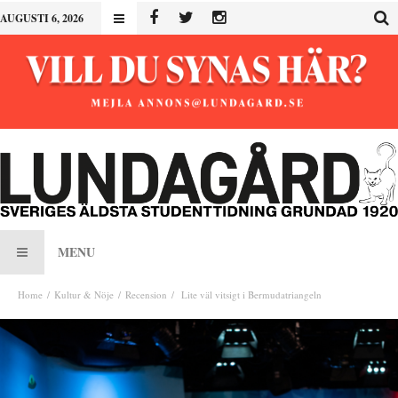
AUGUSTI 6, 2026
MENU
Home
Kultur & Nöje
Recension
Lite väl vitsigt i Bermudatriangeln