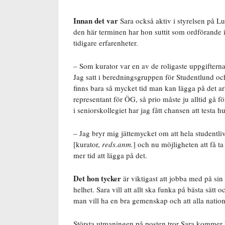
Innan det var
Sara också aktiv i styrelsen på 
den här terminen har hon suttit som ordförande 
tidigare erfarenheter.
– Som kurator var en av de roligaste uppgifterna
Jag satt i beredningsgruppen för Studentlund och
finns bara så mycket tid man kan lägga på det ar
representant för ÖG, så prio måste ju alltid gå fö
i seniorskollegiet har jag fått chansen att testa h
– Jag bryr mig jättemycket om att hela studentli
[kurator,
reds.anm.
] och nu möjligheten att få ta
mer tid att lägga på det.
Det hon tycker
är viktigast att jobba med på sin
helhet. Sara vill att allt ska funka på bästa sätt 
man vill ha en bra gemenskap och att alla nati
Största utmaningen på posten tror Sara kommer bli 