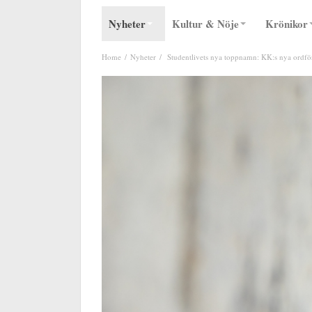
Nyheter
Kultur & Nöje
Krönikor
Home
Nyheter
Studentlivets nya toppnamn: KK:s nya ordf