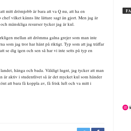
F
tt mitt drömjobb är bara att va Q nu, att ha en
 chef vilket känns lite lättare sagt än gjort. Men jag är
ch mänskliga resurser tycker jag är kul.
erkligen mellan att drömma galna grejer som man inte
som jag tror har hänt på riktigt. Typ som att jag träffar
tt se dig igen och sen så har vi inte setts på typ en
andet, hänga och bada. Väldigt lugnt, jag tycker att man
an är aktiv i studentlivet så är det mycket kul som händer
nt att bara få koppla av, få frisk luft och va mitt i