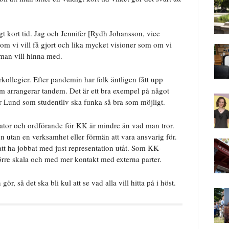
t kort tid. Jag och Jennifer [Rydh Johansson, vice
som vi vill få gjort och lika mycket visioner som om vi
et man vill hinna med.
ollegier. Efter pandemin har folk äntligen fått upp
om arrangerar tandem. Det är ett bra exempel på något
r Lund som studentliv ska funka så bra som möjligt.
rator och ordförande för KK är mindre än vad man tror.
n utan en verksamhet eller förmän att vara ansvarig för.
 att ha jobbat med just representation utåt. Som KK-
örre skala och med mer kontakt med externa parter.
gör, så det ska bli kul att se vad alla vill hitta på i höst.