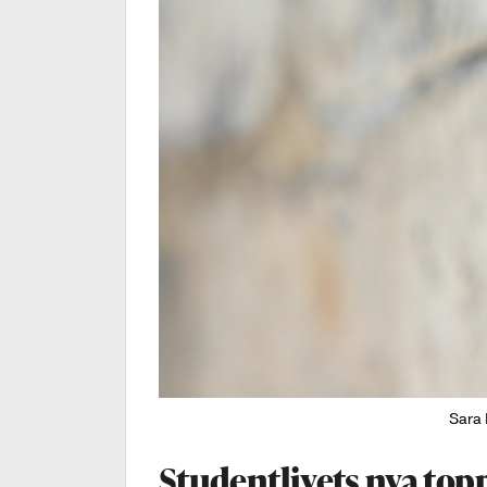
Sara 
Studentlivets nya to