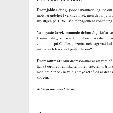
Drömjobb:
Efter Q-jobbet skämtade jag lite om a
motsvarandehet i verkliga livet, men det är ju typ
lite sugen på HRM, sån management konsulting o
Vanligaste återkommande dröm:
Jag skiftar v
kommer ihåg och sen de mest ordinära drömmarna 
en kompis på Challes pizzeria, och sagt vad kul a
månad och bara vad pratar du om?
Drömsommar:
Min drömsommar är att vara på l
har så otroligt hektiska terminer, speciellt när m
men det blir också väldigt mycket så då är det skö
skogen.
Artikeln har uppdaterats.