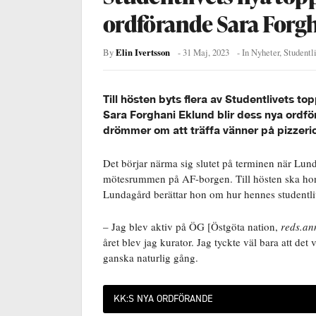
ordförande Sara Forg
Elin Ivertsson
By
-
31 Maj, 2023
- In
Nyheter
,
Studentl
Till hösten byts flera av Studentlivets to
Sara Forghani Eklund blir dess nya ord
drömmer om att träffa vänner på pizzerio
Det börjar närma sig slutet på terminen när Lund
mötesrummen på AF-borgen. Till hösten ska hon 
Lundagård berättar hon om hur hennes studentl
– Jag blev aktiv på ÖG [Östgöta nation,
reds.an
året blev jag kurator. Jag tyckte väl bara att det 
ganska naturlig gång.
KK:S NYA ORDFÖRANDE