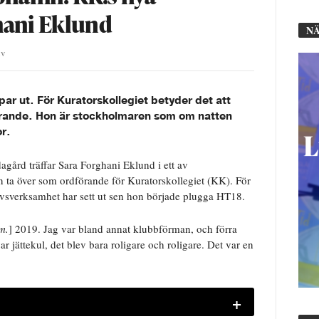
hani Eklund
NÄ
iv
ppar ut. För Kuratorskollegiet betyder det att
förande. Hon är stockholmaren som om natten
r.
agård träffar Sara Forghani Eklund i ett av
ta över som ordförande för Kuratorskollegiet (KK). För
ivsverksamhet har sett ut sen hon började plugga HT18.
m.
] 2019. Jag var bland annat klubbförman, och förra
var jättekul, det blev bara roligare och roligare. Det var en
+