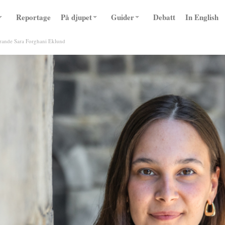
Reportage
På djupet
Guider
Debatt
In English
örande Sara Forghani Eklund