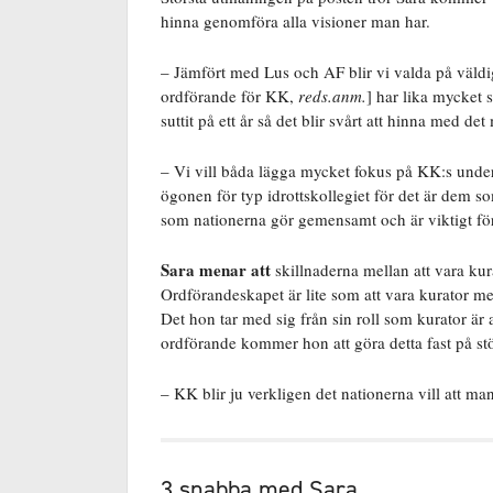
hinna genomföra alla visioner man har.
– Jämfört med Lus och AF blir vi valda på väldig
ordförande för KK,
reds.anm.
] har lika mycket 
suttit på ett år så det blir svårt att hinna med d
– Vi vill båda lägga mycket fokus på KK:s underk
ögonen för typ idrottskollegiet för det är dem s
som nationerna gör gemensamt och är viktigt fö
Sara menar att
skillnaderna mellan att vara ku
Ordförandeskapet är lite som att vara kurator me
Det hon tar med sig från sin roll som kurator är
ordförande kommer hon att göra detta fast på st
– KK blir ju verkligen det nationerna vill att man 
3 snabba med Sara