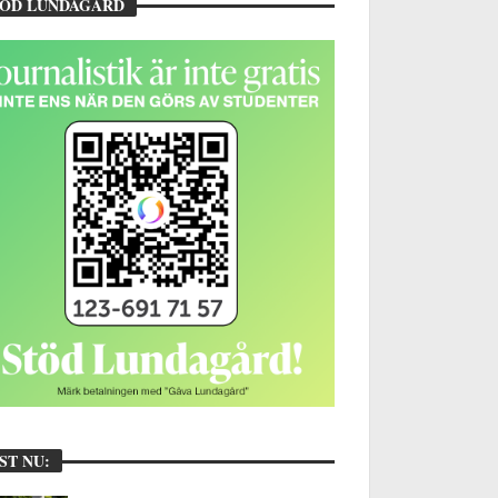
TÖD LUNDAGÅRD
ST NU: