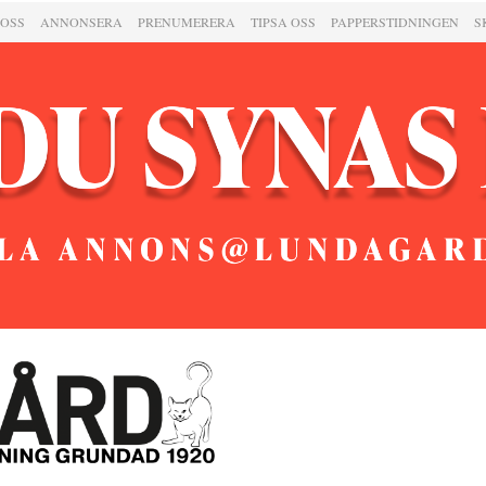
 OSS
ANNONSERA
PRENUMERERA
TIPSA OSS
PAPPERSTIDNINGEN
S