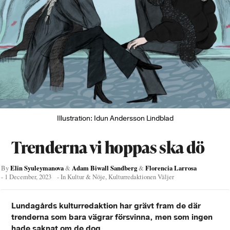
Illustration: Idun Andersson Lindblad
Trenderna vi hoppas ska dö
Elin Syuleymanova
Adam Biwall Sandberg
Florencia Larrosa
By
&
&
-
1 December, 2023
- In
Kultur & Nöje
,
Kulturredaktionen Väljer
Lundagårds kulturredaktion har grävt fram de där
trenderna som bara vägrar försvinna, men som ingen
hade saknat om de dog.