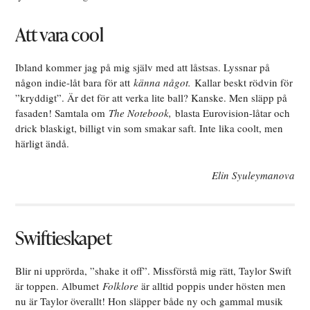
Att vara cool
Ibland kommer jag på mig själv med att låstsas. Lyssnar på
någon indie-låt bara för att
känna något.
Kallar beskt rödvin för
”kryddigt”. Är det för att verka lite ball? Kanske. Men släpp på
fasaden! Samtala om
The Notebook,
blasta Eurovision-låtar och
drick blaskigt, billigt vin som smakar saft. Inte lika coolt, men
härligt ändå.
Elin Syuleymanova
Swiftieskapet
Blir ni upprörda, ”shake it off”. Missförstå mig rätt, Taylor Swift
är toppen. Albumet
Folklore
är alltid poppis under hösten men
nu är Taylor överallt! Hon släpper både ny och gammal musik