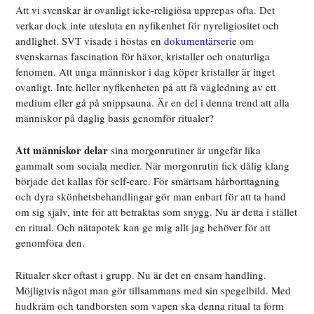
Att vi svenskar är ovanligt icke-religiösa upprepas ofta. Det
verkar dock inte utesluta en nyfikenhet för nyreligiositet och
andlighet. SVT visade i höstas en
dokumentärserie
om
svenskarnas fascination för häxor, kristaller och onaturliga
fenomen. Att unga människor i dag köper kristaller är inget
ovanligt. Inte heller nyfikenheten på att få vägledning av ett
medium eller gå på snippsauna. Är en del i denna trend att alla
människor på daglig basis genomför ritualer?
Att människor delar
sina morgonrutiner är ungefär lika
gammalt som sociala medier. När morgonrutin fick dålig klang
började det kallas för self-care. För smärtsam hårborttagning
och dyra skönhetsbehandlingar gör man enbart för att ta hand
om sig själv, inte för att betraktas som snygg. Nu är detta i stället
en ritual. Och nätapotek kan ge mig allt jag behöver för att
genomföra den.
Ritualer sker oftast i grupp. Nu är det en ensam handling.
Möjligtvis något man gör tillsammans med sin spegelbild. Med
hudkräm och tandborsten som vapen ska denna ritual ta form