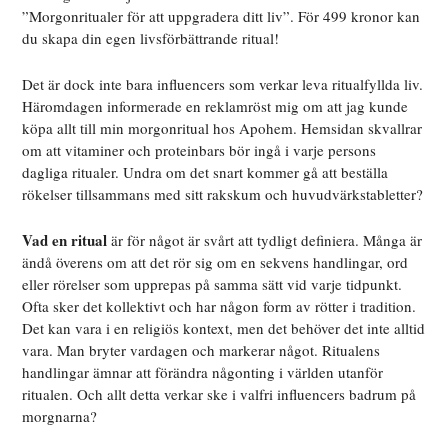
”Morgonritualer för att uppgradera ditt liv”. För 499 kronor kan
du skapa din egen livsförbättrande ritual!
Det är dock inte bara influencers som verkar leva ritualfyllda liv.
Häromdagen informerade en reklamröst mig om att jag kunde
köpa allt till min morgonritual hos Apohem. Hemsidan skvallrar
om att vitaminer och proteinbars bör ingå i varje persons
dagliga ritualer. Undra om det snart kommer gå att beställa
rökelser tillsammans med sitt rakskum och huvudvärkstabletter?
Vad en ritual
är för något är svårt att tydligt definiera. Många är
ändå överens om att det rör sig om en sekvens handlingar, ord
eller rörelser som upprepas på samma sätt vid varje tidpunkt.
Ofta sker det kollektivt och har någon form av rötter i tradition.
Det kan vara i en religiös kontext, men det behöver det inte alltid
vara. Man bryter vardagen och markerar något. Ritualens
handlingar ämnar att förändra någonting i världen utanför
ritualen. Och allt detta verkar ske i valfri influencers badrum på
morgnarna?