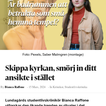
Foto: Pexels, Saber Malmgren (montage)
Skippa kyrkan, smörj in ditt
ansikte i stället
Bianca Raffone
By
-
15 Mars, 2024
- In
Krönikor
,
Studentlivskrönika
Lundagårds studentlivskrönikör Bianca Raffone
utforskar den ökande trenden av ritualer i det