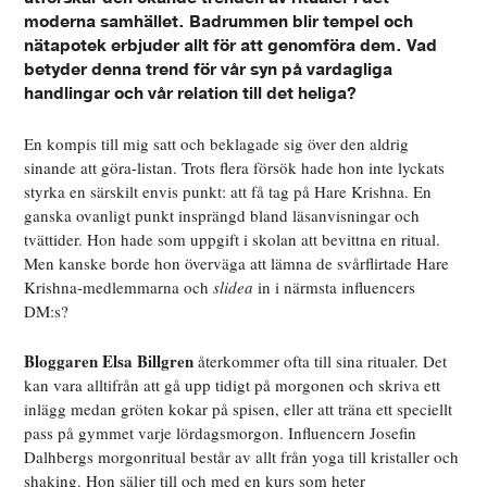
moderna samhället. Badrummen blir tempel och
nätapotek erbjuder allt för att genomföra dem. Vad
betyder denna trend för vår syn på vardagliga
handlingar och vår relation till det heliga?
En kompis till mig satt och beklagade sig över den aldrig
sinande att göra-listan. Trots flera försök hade hon inte lyckats
styrka en särskilt envis punkt: att få tag på Hare Krishna. En
ganska ovanligt punkt insprängd bland läsanvisningar och
tvättider. Hon hade som uppgift i skolan att bevittna en ritual.
Men kanske borde hon överväga att lämna de svårflirtade Hare
Krishna-medlemmarna och
slidea
in i närmsta influencers
DM:s?
Bloggaren Elsa Billgren
återkommer ofta till sina ritualer. Det
kan vara alltifrån att gå upp tidigt på morgonen och skriva ett
inlägg medan gröten kokar på spisen, eller att träna ett speciellt
pass på gymmet varje lördagsmorgon. Influencern Josefin
Dalhbergs morgonritual består av allt från yoga till kristaller och
shaking. Hon säljer till och med en kurs som heter