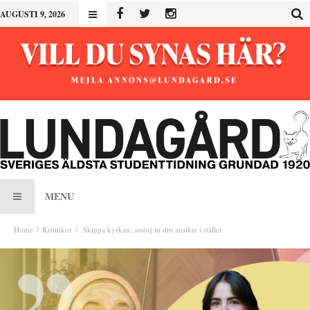
AUGUSTI 9, 2026
MENU
Home
Krönikor
Skippa kyrkan, smörj in ditt ansikte i stället