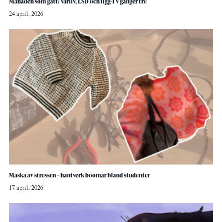
Månaden som gått: Vårliv, LSD och ligg-TV gånger tre
24 april, 2026
Maska av stressen – hantverk boomar bland studenter
17 april, 2026