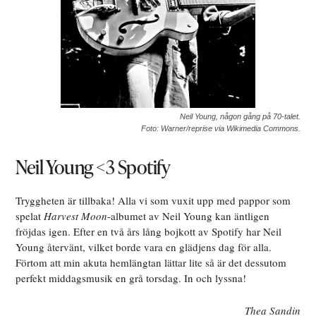
Neil Young, någon gång på 70-talet.
Foto: Warner/reprise via Wikimedia Commons.
Neil Young <3 Spotify
Tryggheten är tillbaka! Alla vi som vuxit upp med pappor som
spelat
Harvest Moon
-albumet av Neil Young kan äntligen
fröjdas igen. Efter en två års lång bojkott av Spotify har Neil
Young återvänt, vilket borde vara en glädjens dag för alla.
Förtom att min akuta hemlängtan lättar lite så är det dessutom
perfekt middagsmusik en grå torsdag. In och lyssna!
Thea Sandin