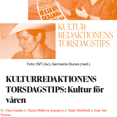
Foto: SVT (öv), Germaine Dunes (ned.)
KULTURREDAKTIONENS
TORSDAGSTIPS: Kultur för
våren
Thea Sandin
Maria Müllern-Aspegren
Malte Huitfeldt
Isak Aho
By
&
&
&
Nyman