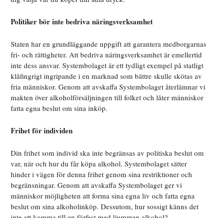
Politiker bör inte bedriva näringsverksamhet
Staten har en grundläggande uppgift att garantera medborgarnas
fri- och rättigheter. Att bedriva näringsverksamhet är emellertid
inte dess ansvar. Systembolaget är ett tydligt exempel på statligt
klåfingrigt ingripande i en marknad som bättre skulle skötas av
fria människor. Genom att avskaffa Systembolaget återlämnar vi
makten över alkoholförsäljningen till folket och låter människor
fatta egna beslut om sina inköp.
Frihet för individen
Din frihet som individ ska inte begränsas av politiska beslut om
var, när och hur du får köpa alkohol. Systembolaget sätter
hinder i vägen för denna frihet genom sina restriktioner och
begränsningar. Genom att avskaffa Systembolaget ger vi
människor möjligheten att forma sina egna liv och fatta egna
beslut om sina alkoholinköp. Dessutom, hur sossigt känns det
inte att komma till en förfest med ljummen alkohol?