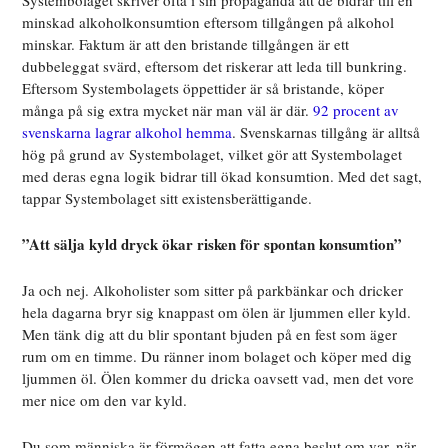
Systembolaget skriver ofta i sin propaganda att de bidrar till en
minskad alkoholkonsumtion eftersom tillgången på alkohol
minskar. Faktum är att den bristande tillgången är ett
dubbeleggat svärd, eftersom det riskerar att leda till bunkring.
Eftersom Systembolagets öppettider är så bristande, köper
många på sig extra mycket när man väl är där.
92 procent av
svenskarna lagrar alkohol hemma
. Svenskarnas tillgång är alltså
hög på grund av Systembolaget, vilket gör att Systembolaget
med deras egna logik bidrar till ökad konsumtion. Med det sagt,
tappar Systembolaget sitt existensberättigande.
”Att sälja kyld dryck ökar risken för spontan konsumtion”
Ja och nej. Alkoholister som sitter på parkbänkar och dricker
hela dagarna bryr sig knappast om ölen är ljummen eller kyld.
Men tänk dig att du blir spontant bjuden på en fest som äger
rum om en timme. Du ränner inom bolaget och köper med dig
ljummen öl. Ölen kommer du dricka oavsett vad, men det vore
mer nice om den var kyld.
Du som människa är förmögen att fatta egna beslut om var, när