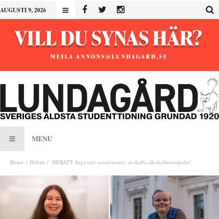
AUGUSTI 9, 2026
MENU
Home
Debatt
DEBATT: Inga mer sossefasoner, avskaffa alkoholmonopolet!