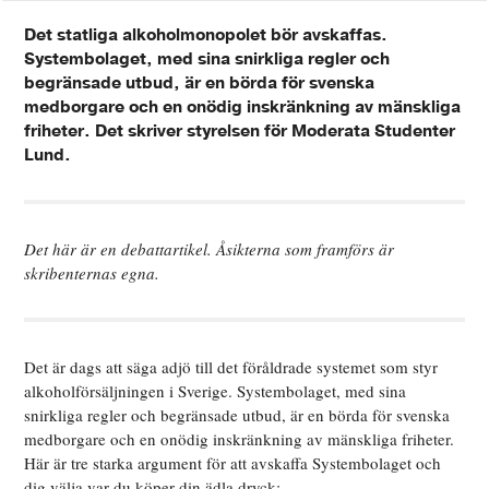
Det statliga alkoholmonopolet bör avskaffas.
Systembolaget, med sina snirkliga regler och
begränsade utbud, är en börda för svenska
medborgare och en onödig inskränkning av mänskliga
friheter. Det skriver styrelsen för Moderata Studenter
Lund.
Det här är en debattartikel. Åsikterna som framförs är
skribenternas egna.
Det är dags att säga adjö till det föråldrade systemet som styr
alkoholförsäljningen i Sverige. Systembolaget, med sina
snirkliga regler och begränsade utbud, är en börda för svenska
medborgare och en onödig inskränkning av mänskliga friheter.
Här är tre starka argument för att avskaffa Systembolaget och
dig välja var du köper din ädla dryck: