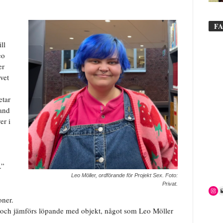
F
ll
eo
er
vet
etar
land
er i
.”
Leo Möller, ordförande för Projekt Sex. Foto:
Privat.
oner.
er och jämförs löpande med objekt, något som Leo Möller