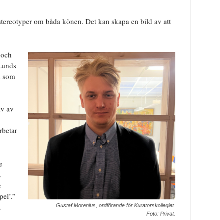
 stereotyper om båda könen. Det kan skapa en bild av att
r och
 Lunds
am som
lv av
rbetar
e
.
e
pel’.”
.
Gustaf Morenius, ordförande för Kuratorskollegiet.
Foto: Privat.