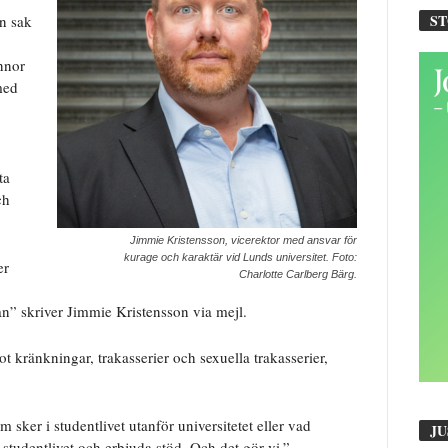
S
En sak
nnor
med
ta
ch
Jimmie Kristensson, vicerektor med ansvar för
kurage och karaktär vid Lunds universitet. Foto:
er
Charlotte Carlberg Bärg.
rån” skriver Jimmie Kristensson via mejl.
ot kränkningar, trakasserier och sexuella trakasserier,
 sker i studentlivet utanför universitetet eller vad
JU
 studentlivet och erbjuda stöd. Och det gör vi.”