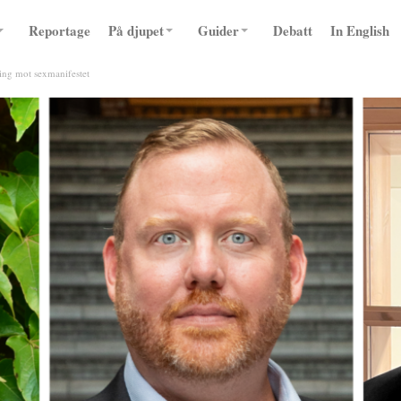
Reportage
På djupet
Guider
Debatt
In English
ning mot sexmanifestet