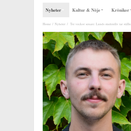
Nyheter
Kultur & Nöje
Krönikor
Home
Nyheter
Tre veckor senare: Lunds studentliv tar ställ