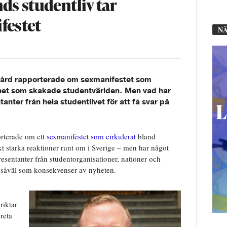
ds studentliv tar
festet
NÄ
gård rapporterade om sexmanifestet som
yhet som skakade studentvärlden. Men vad har
nter från hela studentlivet för att få svar på
orterade om ett
sexmanifestet som cirkulerat
bland
 starka reaktioner runt om i Sverige – men har något
resentanter från studentorganisationer, nationer och
er såväl som konsekvenser av nyheten.
riktar
reta