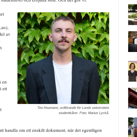
et
Lus),
del av
t
h
å en
 ett
Teo Houmann, ordförande för Lunds universitets
t
studentkårer. Foto: Marius Lyckå.
l att handla om ett enskilt dokument, när det egentligen