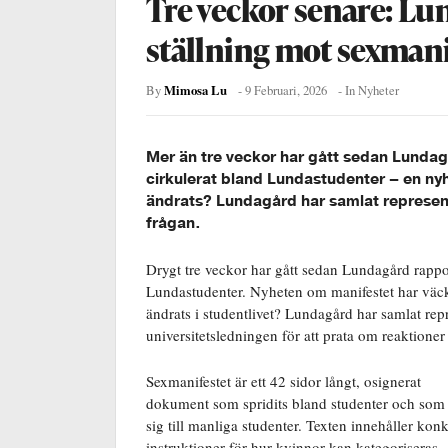
Tre veckor senare: Lun
ställning mot sexmani
Mimosa Lu
By
-
9 Februari, 2026
- In
Nyheter
Mer än tre veckor har gått sedan Lunda
cirkulerat bland Lundastudenter – en n
ändrats? Lundagård har samlat representa
frågan.
Drygt tre veckor har gått sedan Lundagård rapp
Lundastudenter. Nyheten om manifestet har väckt
ändrats i studentlivet? Lundagård har samlat rep
universitetsledningen för att prata om reaktion
Sexmanifestet är ett 42 sidor långt, osignerat
dokument som spridits bland studenter och som 
sig till manliga studenter. Texten innehåller konk
instruktioner för hur kvinnor kan kategoriseras,