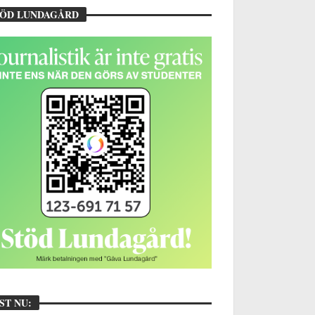
TÖD LUNDAGÅRD
ST NU: