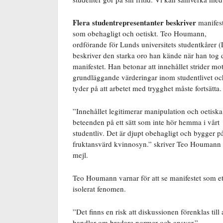
Flera studentrepresentanter beskriver
manifest
som obehagligt och oetiskt. Teo Houmann,
ordförande för Lunds universitets studentkårer (
beskriver den starka oro han kände när han tog 
manifestet. Han betonar att innehållet strider mo
grundläggande värderingar inom studentlivet oc
tyder på att arbetet med trygghet måste fortsätta.
”Innehållet legitimerar manipulation och oetiska
beteenden på ett sätt som inte hör hemma i vårt
studentliv. Det är djupt obehagligt och bygger p
fruktansvärd kvinnosyn.” skriver Teo Houmann i
mejl.
Teo Houmann varnar för att se manifestet som et
isolerat fenomen.
”Det finns en risk att diskussionen förenklas til
handlar om bredare normer och ansvar.”