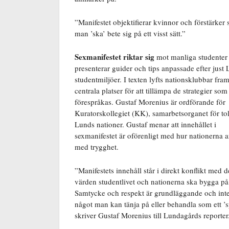
”Manifestet objektifierar kvinnor och förstärker
man ’ska’ bete sig på ett visst sätt.”
Sexmanifestet riktar sig
mot manliga studente
presenterar guider och tips anpassade efter just
studentmiljöer. I texten lyfts nationsklubbar fr
centrala platser för att tillämpa de strategier som
förespråkas. Gustaf Morenius är ordförande för
Kuratorskollegiet (KK), samarbetsorganet för to
Lunds nationer. Gustaf menar att innehållet i
sexmanifestet är oförenligt med hur nationerna a
med trygghet.
”Manifestets innehåll står i direkt konflikt med d
värden studentlivet och nationerna ska bygga på
Samtycke och respekt är grundläggande och int
något man kan tänja på eller behandla som ett ’s
skriver Gustaf Morenius till Lundagårds reporter