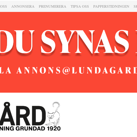
 OSS
ANNONSERA
PRENUMERERA
TIPSA OSS
PAPPERSTIDNINGEN
S