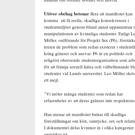
Utöver obehag betonar
flera att manifestet kan
komma att få reella, skadliga konsekvenser i
studentmiljöer genom bland annat uppmuntran ti
manipulationen av kvinnliga studenter. Enligt L
Möller, ordförande för Projekt Sex (P6), förstärk
texten de problem som redan existerar i studentli
kring gränser och ansvar. P6 är en politiskt och
religiöst oberoende studentorganisation som arb
för att främja sexuell hälsa och välbefinnande b
studenter vid Lunds universitet. Leo Möller skriv
ett mejl.
”Vi möter många studenter som redan har
erfarenheter av att deras gränser inte respekteras
Han menar att manifestet bidrar till skadliga
föreställningar om kön, samtycke, sex och relati
I dokumentet delas kvinnor in i olika kategori
anmärker på.