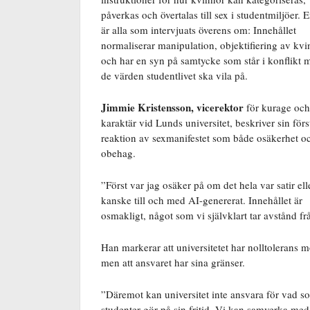
påverkas och övertalas till sex i studentmiljöer. 
är alla som intervjuats överens om: Innehållet
normaliserar manipulation, objektifiering av kvi
och har en syn på samtycke som står i konflikt 
de värden studentlivet ska vila på.
Jimmie Kristensson, vicerektor
för kurage och
karaktär vid Lunds universitet, beskriver sin förs
reaktion av sexmanifestet som både osäkerhet o
obehag.
”
Först var jag osäker på om det hela var satir ell
kanske till och med AI-genererat. Innehållet är
osmakligt, något som vi självklart tar avstånd f
Han markerar att universitetet har nolltolerans m
men att ansvaret har sina gränser.
”Däremot kan universitet inte ansvara för vad som
studenter gör på sin fritid. Vi kan samverka med