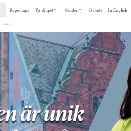
Reportage
På djupet
Guider
Debatt
In English
tröttnat