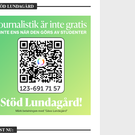
TÖD LUNDAGÅRD
ST NU: