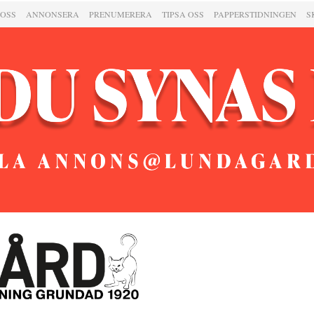
 OSS
ANNONSERA
PRENUMERERA
TIPSA OSS
PAPPERSTIDNINGEN
S