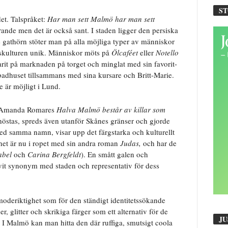
S
et. Talspråket:
Har man sett Malmö har man sett
erande men det är också sant. I staden ligger den persiska
e gathörn stöter man på alla möjliga typer av människor
agskulturen unik. Människor möts på
Ölcaféet
eller
Notello
rit på marknaden på torget och minglat med sin favorit-
lbadhuset tillsammans med sina kursare och Britt-Marie.
e är möjligt i Lund.
n. Amanda Romares
Halva Malmö består av killar som
 höstas, spreds även utanför Skånes gränser och gjorde
d samma namn, visar upp det färgstarka och kulturellt
thet är nu i ropet med sin andra roman
Judas,
och har de
abel
och
Carina Bergfeldt
). En smått galen och
livit synonym med staden och representativ för dess
moderiktighet som för den ständigt identitetssökande
, glitter och skrikiga färger som ett alternativ för de
JU
 I Malmö kan man hitta den där ruffiga, smutsigt coola