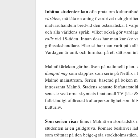
Inbitna studenter kan
ofta prata om kulturutbud
världen
, må låta en aning överdrivet och glorifi
matvaruhandeln bredvid den östasiatiska. I varj
och alla världens språk, vilket också gör vard
rolls
vid 18-tiden. Innan dess har man kanske va
grönsakshandlare. Eller så har man varit på kal
Vardagen är unik och formbar på ett sätt som int
Malmökärleken går het även på nationellt pla
dumpat mig
som släpptes som serie på Netflix i
Malmö mainstream. Serien, baserad på boken me
intressanta Malmö. Stadens senaste författarstol
senaste veckorna skymtats i nationell TV (läs:
B
fullständigt ofiltrerad kulturpersonlighet som b
kulturliv.
Som serien visar
finns i Malmö en storstadslik 
studenten är en guldgruva. Romare beskriver läder
som tröttnat på den beige-gråa stockholmsstilen.