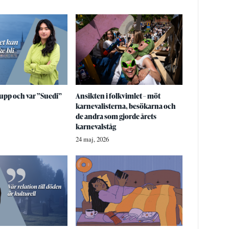
upp och var ”Suedi”
Ansikten i folkvimlet – möt
karnevalisterna, besökarna och
de andra som gjorde årets
karnevalståg
24 maj, 2026