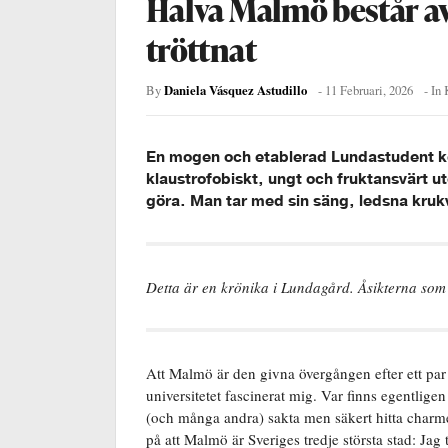
Halva Malmö består a
tröttnat
Daniela Vásquez Astudillo
By
-
11 Februari, 2026
- In
En mogen och etablerad Lundastudent ko
klaustrofobiskt, ungt och fruktansvärt u
göra. Man tar med sin säng, ledsna krukv
Detta är en krönika i Lundagård. Åsikterna som 
Att Malmö är den givna övergången efter ett par 
universitetet fascinerat mig. Var finns egentlig
(och många andra) sakta men säkert hitta charmen
på att Malmö är Sveriges tredje största stad: Jag 