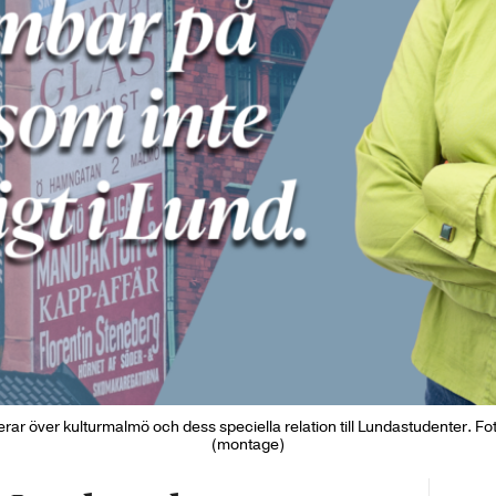
rar över kulturmalmö och dess speciella relation till Lundastudenter. Fo
(montage)