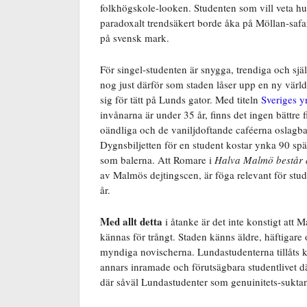
folkhögskole-looken. Studenten som vill veta hu
paradoxalt trendsäkert borde åka på Möllan-saf
på svensk mark.
För singel-studenten är snygga, trendiga och sjä
nog just därför som staden låser upp en ny vär
sig för tätt på Lunds gator. Med titeln
Sveriges y
invånarna är under 35 år, finns det ingen bättre
oändliga och de vaniljdoftande caféerna oslagbara
Dygnsbiljetten för en student kostar ynka 90 spä
som balerna. Att Romare i
Halva Malmö består 
av Malmös dejtingscen, är föga relevant för stude
år.
Med allt detta
i åtanke är det inte konstigt att 
kännas för trångt. Staden känns äldre, häftigare
myndiga novischerna. Lundastudenterna tillåts k
annars inramade och förutsägbara studentlivet dä
där såväl Lundastudenter som genuinitets-suktan