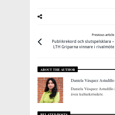
Previous article
Publikrekord och slutspelsklara –
LTH Griparna vinnare i rivalmöte
ABOUT THE AUTHOR
Daniela Vásquez Astudillo
Daniela Vásquez Astudillo ä
även kulturkrönikör.
RELATED POSTS