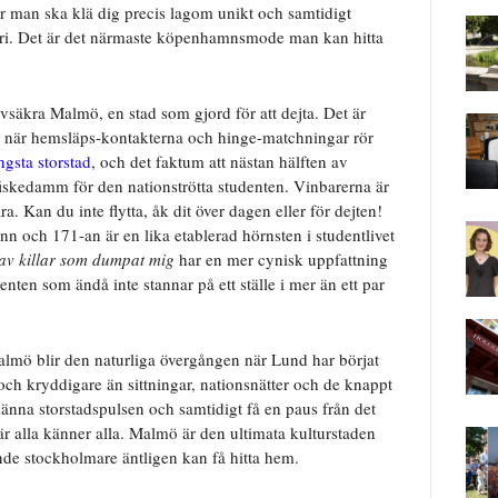
r man ska klä dig precis lagom unikt och samtidigt
ari. Det är det närmaste köpenhamnsmode man kan hitta
lvsäkra Malmö, en stad som gjord för att dejta. Det är
ld när hemsläps-kontakterna och hinge-matchningar rör
ngsta storstad
, och det faktum att nästan hälften av
 fiskedamm för den nationströtta studenten. Vinbarerna är
. Kan du inte flytta, åk dit över dagen eller för dejten!
nn och 171-an är en lika etablerad hörnsten i studentlivet
av killar som dumpat mig
har en mer cynisk uppfattning
nten som ändå inte stannar på ett ställe i mer än ett par
Malmö blir den naturliga övergången när Lund har börjat
 och kryddigare än sittningar, nationsnätter och de knappt
änna storstadspulsen och samtidigt få en paus från det
r alla känner alla. Malmö är den ultimata kulturstaden
de stockholmare äntligen kan få hitta hem.