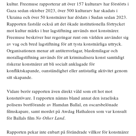
kultur. Freemuse rapporterar att över 157 kulturarv har förstörts i
Gaza sedan oktober 2023, över 500 kulturarv har skadats i
Ukraina och över 50 konstnärer har dödats i Sudan sedan 2023.
R
apporten fastslår också att det ökade institutionella förtrycket
mot kultur märks i hur lagstiftning används mot konstnärer.
Freemuse beskriver hur regeringar runt om världen använder sig
av vag och bred lagstiftning för att tysta konstnärliga uttryck.
Organisationen menar att antiterrorlagar, blasfemilagar och
morallagstiftning används för att kriminalisera konst samtidigt
riskerar konstnärer att bli socialt anklagade för
konfliktskapande, oanständighet eller antistatlig aktivitet genom
sitt skapande.
Vidare berör rapporten även direkt våld som ett hot mot
konstutövare. I rapporten nämns bland annat den israeliska
polisens bortförande av Hamdan Ballal, en oscarsbelönade
filmskapare, samt mordet på Awdag Hathaleen som var konsult
för Ballals film
No Other Land
.
Rapporten pekar inte enbart på förändrade villkor för konstnärer