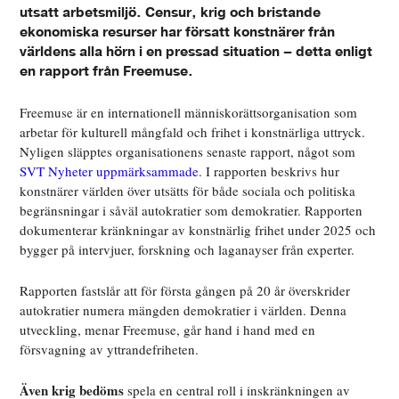
utsatt arbetsmiljö. Censur, krig och bristande
ekonomiska resurser har försatt konstnärer från
världens alla hörn i en pressad situation – detta enligt
en rapport från Freemuse.
Freemuse är en internationell människorättsorganisation som
arbetar för kulturell mångfald och frihet i konstnärliga uttryck.
Nyligen släpptes organisationens senaste rapport, något som
SVT Nyheter uppmärksammade
. I rapporten beskrivs hur
konstnärer världen över utsätts för både sociala och politiska
begränsningar i såväl autokratier som demokratier. Rapporten
dokumenterar kränkningar av konstnärlig frihet under 2025 och
bygger på intervjuer, forskning och laganayser från experter.
Rapporten fastslår att för första gången på 20 år överskrider
autokratier numera mängden demokratier i världen. Denna
utveckling, menar Freemuse, går hand i hand med en
försvagning av yttrandefriheten.
Även krig bedöms
spela en central roll i inskränkningen av