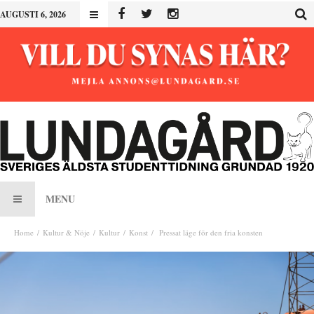
AUGUSTI 6, 2026
MENU
Home
Kultur & Nöje
Kultur
Konst
Pressat läge för den fria konsten