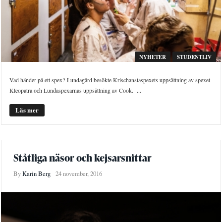
NYHETER
STUDENTLIV
Vad händer på ett spex? Lundagård besökte Krischanstaspexets uppsättning av spexet
Kleopatra och Lundaspexarnas uppsättning av Cook. ...
Läs mer
Ståtliga näsor och kejsarsnittar
By
Karin Berg
24 november, 2016