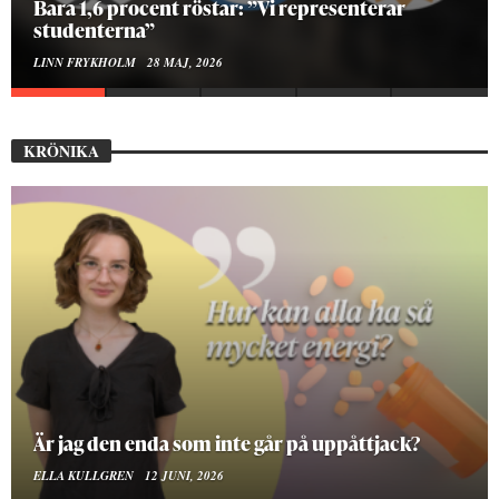
Hur bygger man en Lundakarneval?
ELISE RALSTON SAMUELSON
24 MAJ, 2026
KRÖNIKA
På stadsbiblioteket hittar jag det mänskliga
MOA LINDROTH
10 JUNI, 2026