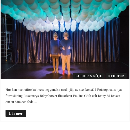
KULTUR & NÖJE
NYHETER
Hur kan man utforska livets begynnelse med hjälp av scenkonst? I Potatopotatos nya
föreställning Rosemarys Babyshower filosoferar Paulina Göth och Jenny M Jensen
om att bära och föda ...
Läs mer