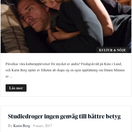
KULTUR & NÖJE
Påverkas våra kulturupplevelser för mycket av andra? Fredagskväll på Kino i Lund,
och Karin Berg njuter av friheten att skapa sig en egen uppfattning om filmen Minnen
av ...
Läs mer
Studiedroger ingen genväg till bättre betyg
By
Karin Berg
9 mars, 2017