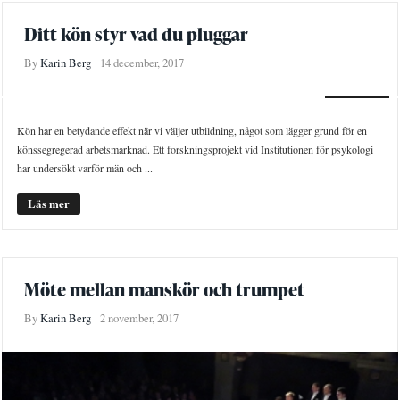
Ditt kön styr vad du pluggar
By
Karin Berg
14 december, 2017
NYHETER
Kön har en betydande effekt när vi väljer utbildning, något som lägger grund för en
könssegregerad arbetsmarknad. Ett forskningsprojekt vid Institutionen för psykologi
har undersökt varför män och ...
Läs mer
Möte mellan manskör och trumpet
By
Karin Berg
2 november, 2017