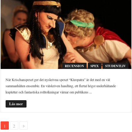
RECENSION
SPEX
STUDENTLIV
När Krischanspexet ger det nyskrivna spexet “Kleopatra” är det med en väl
sammanhållen ensemble. En välskriven handling, ett flertal högst underhållande
kupletter och fantastiska rolltolkningar värnar om publikens ...
Läs mer
1
2