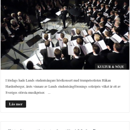
KULTUR & NÖJE
I lördags hade Lunds studentsångare höstkonsert med trumpetsolisten Håkan
Hardenberger, årets vinnare av Lunds studentsångförenings solistpris vilket är ett av
Sveriges största musikpriser. ...
Läs mer