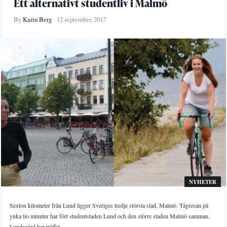
Ett alternativt studentliv i Malmö
By
Karin Berg
12 september, 2017
NYHETER
Sexton kilometer från Lund ligger Sveriges tredje största stad, Malmö. Tågresan på
ynka tio minuter har fört studentstaden Lund och den större staden Malmö samman.
Lundagård har träffat ...