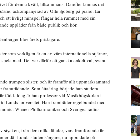
ivet för denna kväll, tillsammans. Därefter lämnas det
ntasie
, ackompanjerad av Olle Sjöberg på piano. En
ch ett livligt minspel fångar hela rummet med sin
ande applåder från både publik och kör.
enberger blev årets pristagare.
er som verkligen är en av våra internationella stjärnor,
spela med. Det var därför ett ganska enkelt val, svara
nde trumpetsolister, och är framför allt uppmärksammad
e framträdande. Som åttaåring började han studera
är född. Idag är han professor vid Musikhögskolan i
vid Lunds universitet. Han framträder regelbundet med
rmonic, Wiener Philharmoniker och Sveriges radios
 stycken, från flera olika länder, vars framförande är
mmer där Lunds studentsångare, nu uppradade på