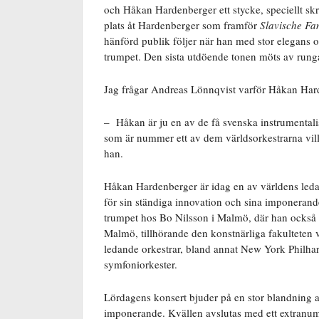
och Håkan Hardenberger ett stycke, speciellt skr
plats åt Hardenberger som framför
Slavische Fa
hänförd publik följer när han med stor elegans o
trumpet. Den sista utdöende tonen möts av rung
Jag frågar Andreas Lönnqvist varför Håkan Hard
– Håkan är ju en av de få svenska instrumentalist
som är nummer ett av dem världsorkestrarna vill 
han.
Håkan Hardenberger är idag en av världens leda
för sin ständiga innovation och sina imponerand
trumpet hos Bo Nilsson i Malmö, där han också 
Malmö, tillhörande den konstnärliga fakulteten 
ledande orkestrar, bland annat New York Philha
symfoniorkester.
Lördagens konsert bjuder på en stor blandning av
imponerande. Kvällen avslutas med ett extranu