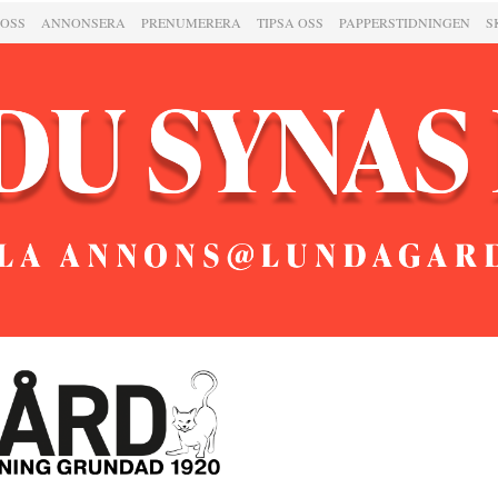
 OSS
ANNONSERA
PRENUMERERA
TIPSA OSS
PAPPERSTIDNINGEN
S