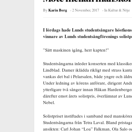
Karin Berg
By
-
2 November, 2017
- In
Kultur & Nöje
I lördags hade Lunds studentsångare höstkon
vinnare av Lunds studentsångförenings solistpr
”Sätt maskinen igång, herr kapten!”
Studentsångarna inleder konserten med klassik
Lindblad. Damer iklädda rikligt med strass kanta
vankas det bal i Pelarsalen, både yngre och äldr
Under ledning av körens anförare, dirigent And
ytterligare två sånger innan Håkan Hardenberge
därefter emot årets solistpris, överlämnat av L
Nebel.
Solistpriset instiftades i samband med mansköre
Studentsångarna från Tetra Laval. Bland pristagar
ansikten: Carl Johan “Loa” Falkman, Ola Salo 