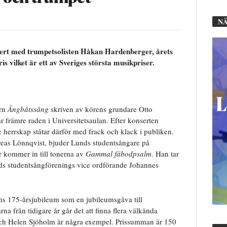
NÄ
sert med trumpetsolisten Håkan Hardenberger, årets
is vilket är ett av Sveriges största musikpriser.
ern
Ångbåtssång
skriven av körens grundare Otto
r främre raden i Universitetsaulan. Efter konserten
e herrskap ståtar därför med frack och klack i publiken.
reas Lönnqvist, bjuder Lunds studentsångare på
r kommer in till tonerna av
Gammal fäbodpsalm
. Han tar
unds studentsångförenings vice ordförande Johannes
ns 175-årsjubileum som en jubileumsgåva till
na från tidigare år går det att finna flera välkända
och Helen Sjöholm är några exempel. Prissumman är 150