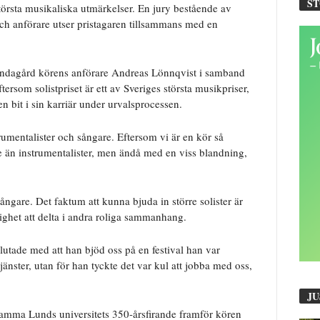
S
 största musikaliska utmärkelser. En jury bestående av
ch anförare utser pristagaren tillsammans med en
Lundagård körens anförare Andreas Lönnqvist i samband
tersom solistpriset är ett av Sveriges största musikpriser,
 bit i sin karriär under urvalsprocessen.
rumentalister och sångare. Eftersom vi är en kör så
gare än instrumentalister, men ändå med en viss blandning,
sångare. Det faktum att kunna bjuda in större solister är
lighet att delta i andra roliga sammanhang.
slutade med att han bjöd oss på en festival han var
jänster, utan för han tyckte det var kul att jobba med oss,
JU
ksamma Lunds universitets 350-årsfirande framför kören