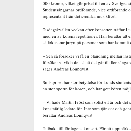
000 kronor, vilket gör priset till en av Sveriges
Studentsångarnas ordförande, vice ordförande o
representant från det svenska musiklivet.
Tisdagskvällen veckan efter konserten träffar 
med en av körens repetitioner. Han berättar att ef
så fokuserar juryn på personer som har kommit en
– Sen så försöker vi få en blandning mellan inst
försöker vi vikta det så att det går till fler sån
säger Andreas Lönnqvist.
Solistpriset har stor betydelse för Lunds student
en stor sporre för kören, och har gett kören möj
– Vi hade Martin Fröst som solist ett år och det 
konstnärlig ledare för. Inte som tjänster och gent
berättar Andreas Lönnqvist.
Tillbaka till lördagens konsert. För att uppmär