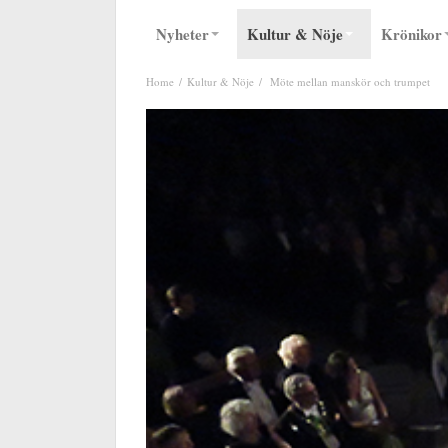
Nyheter
Kultur & Nöje
Krönikor
Home
Kultur & Nöje
Möte mellan manskör och trumpet