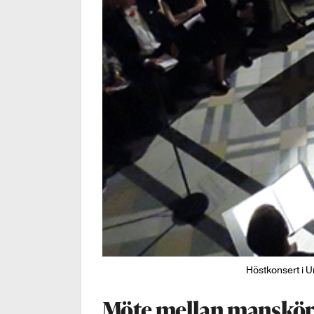
Höstkonsert i 
Möte mellan manskör