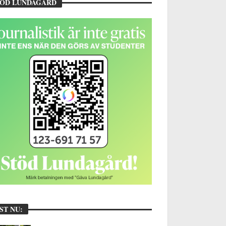
TÖD LUNDAGÅRD
ST NU: