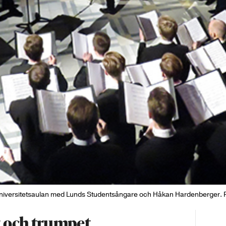
Universitetsaulan med Lunds Studentsångare och Håkan Hardenberger. F
 och trumpet