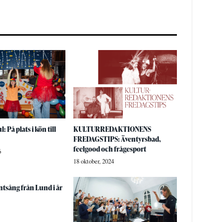
: På plats i kön till
KULTURREDAKTIONENS
FREDAGSTIPS: Äventyrsbad,
feelgood och frågesport
6
18 oktober, 2024
tsång från Lund i år