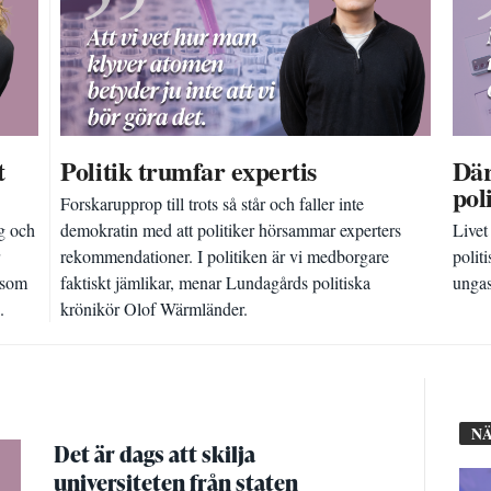
t
Politik trumfar expertis
Där
pol
Forskarupprop till trots så står och faller inte
g och
demokratin med att politiker hörsammar experters
Livet
rekommendationer. I politiken är vi medborgare
polit
 som
faktiskt jämlikar, menar Lundagårds politiska
ungas
.
krönikör Olof Wärmländer.
NÄ
Det är dags att skilja
universiteten från staten