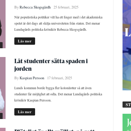
By
Rebecca Skogsgårdh
25 februari, 2025
När populistiska politiker vill ha ett finger med i det akademiska
spelet är det dags att skilja universiteten från staten. Det menar
Lundagårds politiska krönikör Rebecca Skogsgårdh.
Läs mer
Låt studenter sätta spaden i
jorden
By
Kaspian Persson
17 februari, 2025
Lunds kommun borde bygga fler kolonilotter så att även
studenter får möjlighet att odla. Det menar Lundagårds politiska
krönikör Kaspian Persson.
S
Läs mer