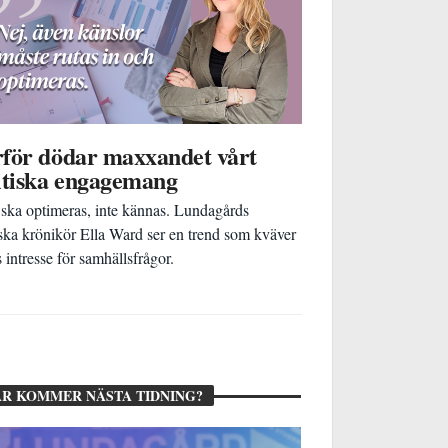
för dödar maxxandet vårt
itiska engagemang
 ska optimeras, inte kännas. Lundagårds
iska krönikör Ella Ward ser en trend som kväver
 intresse för samhällsfrågor.
R KOMMER NÄSTA TIDNING?