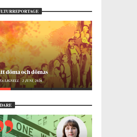
ULTURREPORTAGE
ellan ånger och ältande
EA LIGNELL
23 MARS, 2026
EDARE