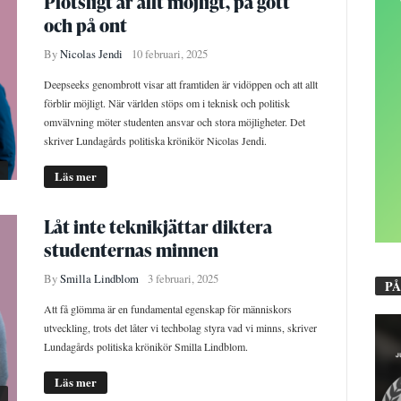
Plötsligt är allt möjligt, på gott
och på ont
By
Nicolas Jendi
10 februari, 2025
Deepseeks genombrott visar att framtiden är vidöppen och att allt
förblir möjligt. När världen stöps om i teknisk och politisk
omvälvning möter studenten ansvar och stora möjligheter. Det
skriver Lundagårds politiska krönikör Nicolas Jendi.
Läs mer
Låt inte teknikjättar diktera
studenternas minnen
By
Smilla Lindblom
3 februari, 2025
PÅ
Att få glömma är en fundamental egenskap för människors
utveckling, trots det låter vi techbolag styra vad vi minns, skriver
Lundagårds politiska krönikör Smilla Lindblom.
Läs mer