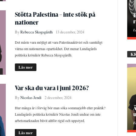
Stötta Palestina – inte stök på
H
nationer
E
By
Rebecca Skogsgårdh
13 december, 2024
Det måste vara möjligt att vara Palestinaaktivist och samtidigt
värna om nationernas opartiskhet. Det menar Lundagårds
K
politiska krönikör Rebecca Skogsgårdh.
Läs mer
Var ska du vara i juni 2026?
By
Nicolas Jendi
2 december, 2024
P
Hur många år i förväg bör man söka sommarjobb eller praktik?
Lundagårds politiska krönikör Nicolas Jendi undrar om inte
arbetsmarknaden blivit alltför rigid och uppstyrd.
M
Läs mer