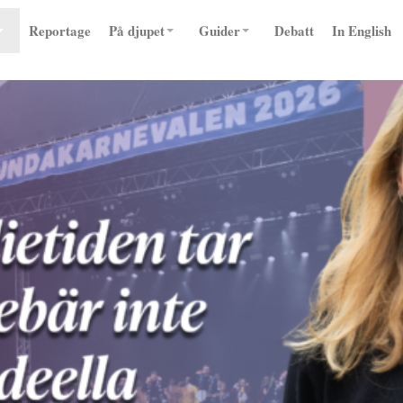
Reportage
På djupet
Guider
Debatt
In English