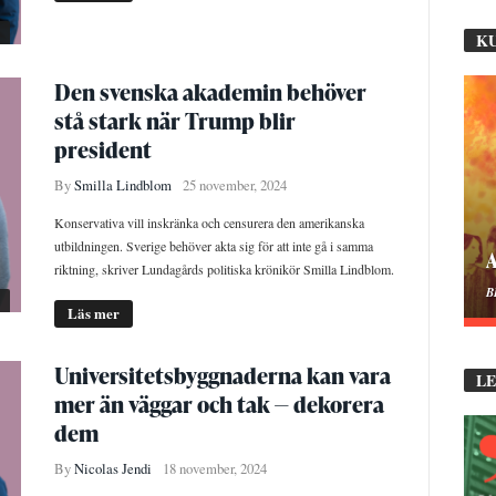
K
Den svenska akademin behöver
stå stark när Trump blir
president
By
Smilla Lindblom
25 november, 2024
Konservativa vill inskränka och censurera den amerikanska
utbildningen. Sverige behöver akta sig för att inte gå i samma
M
riktning, skriver Lundagårds politiska krönikör Smilla Lindblom.
B
Läs mer
Universitetsbyggnaderna kan vara
L
mer än väggar och tak — dekorera
dem
By
Nicolas Jendi
18 november, 2024