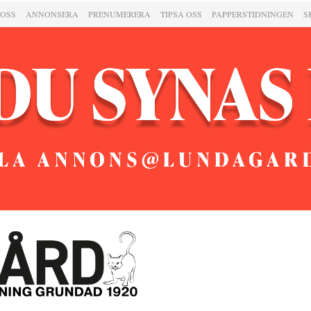
 OSS
ANNONSERA
PRENUMERERA
TIPSA OSS
PAPPERSTIDNINGEN
S