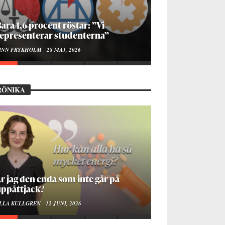
ur bygger man en Lundakarneval?
LISE RALSTON SAMUELSON
24 MAJ, 2026
RÖNIKA
å stadsbiblioteket hittar jag det
mänskliga
OA LINDROTH
10 JUNI, 2026