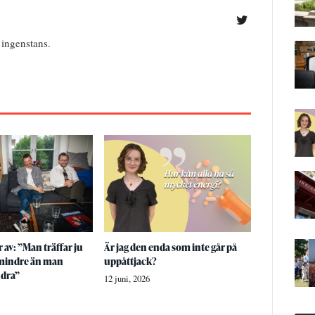
 ingenstans.
 av: ”Man träffar ju
Är jag den enda som inte går på
 mindre än man
uppåttjack?
ndra”
12 juni, 2026