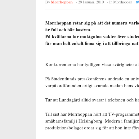
Morrhoppan
By
-
29 Januari, 2010
- In
Morrhoppan
Morrhoppan retar sig på att det numera varken
är full och bär kostym.
På kvällarna tar maktgalna vakter över stude
får man helt enkelt finna sig i att tillbringa na
Konkurrenterna har tydligen vissa svårigheter at
På Studentlunds presskonferens undrade en univer
varpå ordföranden artigt svarade medan hans vi
Tur att Lundagård alltid svarar i telefonen och k
Till sist har Morrhoppan hört att TV-programmet 
småbarnsfamilj i Helsingborg. Modern i familjen 
produktionsbolaget oroar sig för att hon inte fö