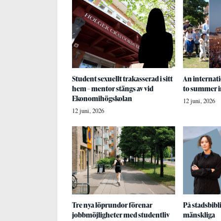
Student sexuellt trakasserad i sitt
An internati
hem – mentor stängs av vid
to summer i
Ekonomihögskolan
12 juni, 2026
12 juni, 2026
Tre nya löprundor förenar
På stadsbibli
jobbmöjligheter med studentliv
mänskliga