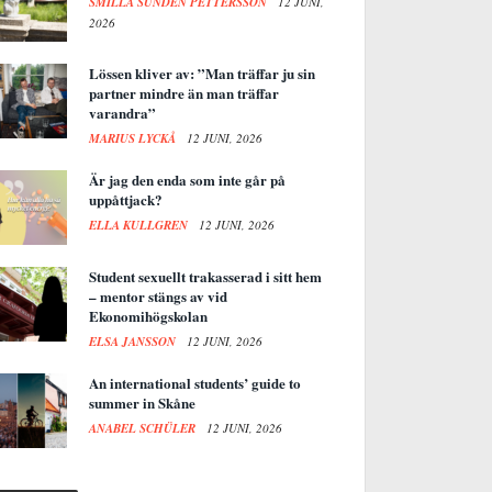
SMILLA SUNDÉN PETTERSSON
12 JUNI,
2026
Lössen kliver av: ”Man träffar ju sin
partner mindre än man träffar
varandra”
MARIUS LYCKÅ
12 JUNI, 2026
Är jag den enda som inte går på
uppåttjack?
ELLA KULLGREN
12 JUNI, 2026
Student sexuellt trakasserad i sitt hem
– mentor stängs av vid
Ekonomihögskolan
ELSA JANSSON
12 JUNI, 2026
An international students’ guide to
summer in Skåne
ANABEL SCHÜLER
12 JUNI, 2026