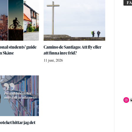
F
onal students’ guide
Camino de Santiago: Att fly eller
n Skåne
att finna inre frid?
11 juni, 2026
oteket hittar jag det