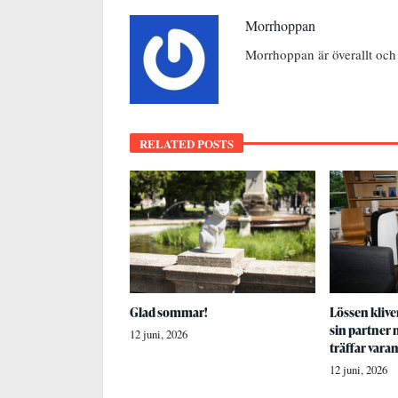
Morrhoppan
Morrhoppan är överallt och
RELATED POSTS
Glad sommar!
Lössen kliver
sin partner
12 juni, 2026
träffar vara
12 juni, 2026