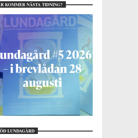
R KOMMER NÄSTA TIDNING?
TÖD LUNDAGÅRD