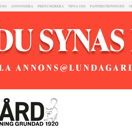
 OSS
ANNONSERA
PRENUMERERA
TIPSA OSS
PAPPERSTIDNINGEN
S