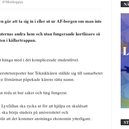
@
Morrhoppan
NÄ
 går att ta sig in i eller ut ur AF-borgen om man inte
nternas andra hem och utan fungerande kortläsare så
tten i källartrappan.
t hänga med i det komplicerade studentlivet.
sitetsreporter hur Teknikkåren ställde sig till samarbetet
ce förnärmat påpekade kårens rätta namn.
an reda ut hur saker och ting fungerar.
Lyxfällan ska rycka ut för att hjälpa en skuldsatt
ska börja studera på universitetet och
rstår att det kommer anstränga ekonomin ytterligare.
S