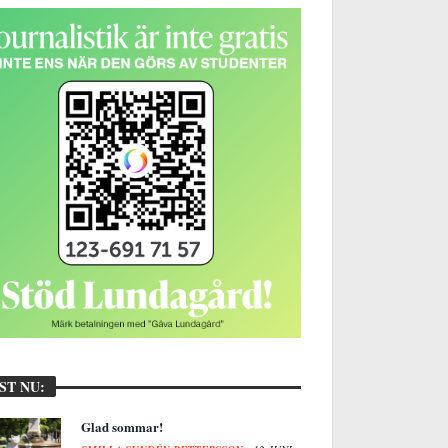
ST NU:
Glad sommar!