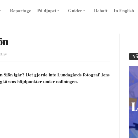
Reportage
På djupet
Guider
Debatt
In English
jön
ntliv
NÄ
ön Sjön igår? Det gjorde inte Lundagårds fotograf Jens
ogkårens höjdpunkter under nollningen.