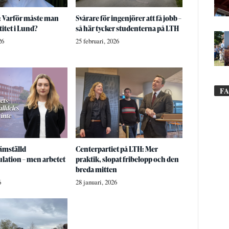
 Varför måste man
Svårare för ingenjörer att få jobb –
titet i Lund?
så här tycker studenterna på LTH
26
25 februari, 2026
F
ämställd
Centerpartiet på LTH: Mer
lation – men arbetet
praktik, slopat fribelopp och den
breda mitten
6
28 januari, 2026