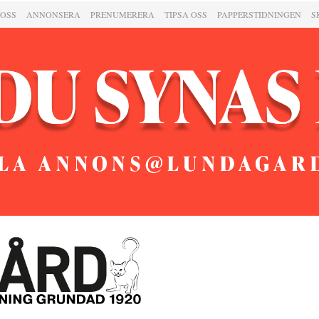
 OSS
ANNONSERA
PRENUMERERA
TIPSA OSS
PAPPERSTIDNINGEN
S