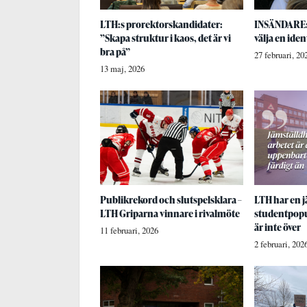
LTH:s prorektorskandidater:
INSÄNDARE:
”Skapa struktur i kaos, det är vi
välja en iden
bra på”
27 februari, 20
13 maj, 2026
Publikrekord och slutspelsklara –
LTH har en j
LTH Griparna vinnare i rivalmöte
studentpopu
är inte över
11 februari, 2026
2 februari, 202