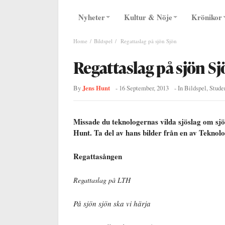
Nyheter
Kultur & Nöje
Krönikor
Home
Bildspel
Regattaslag på sjön Sjön
Regattaslag på sjön S
Jens Hunt
By
-
16 September, 2013
- In
Bildspel
,
Stude
Missade du teknologernas vilda sjöslag om sj
Hunt. Ta del av hans bilder från en av Teknol
Regattasången
Regattaslag på LTH
På sjön sjön ska vi härja