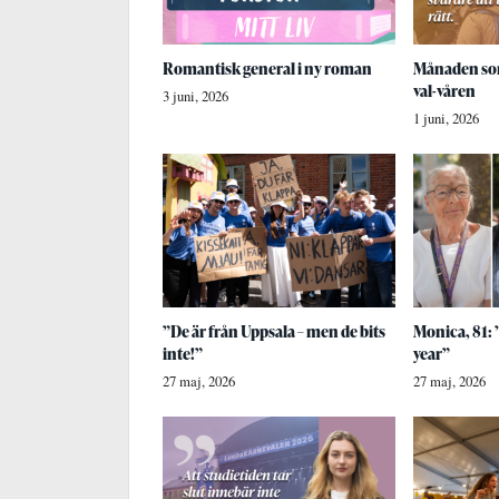
Romantisk general i ny roman
Månaden som
val-våren
3 juni, 2026
1 juni, 2026
”De är från Uppsala – men de bits
Monica, 81: 
inte!”
year”
27 maj, 2026
27 maj, 2026