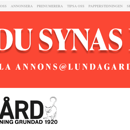
 OSS
ANNONSERA
PRENUMERERA
TIPSA OSS
PAPPERSTIDNINGEN
S