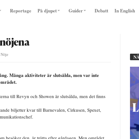
Reportage
På djupet
Guider
Debatt
In English
ånöjena
 Nöje
NÄ
ång. Många aktiviteter är slutsålda, men var inte
 området.
tterna till Revyn och Showen är slutsålda, men det finns
rande biljetter kvar till Barnevalen, Cirkusen, Spexet,
munikationschef.
m besöker den, är trötta efter gårdagen. Men området