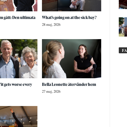
 gått: Den ultimata
What’s going on at the sick bay?
28 maj, 2026
F
”it gets worse every
Bella Leonette återvänder hem
27 maj, 2026