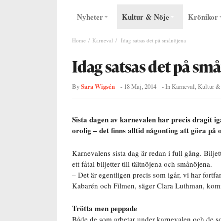
Nyheter
Kultur & Nöje
Krönikor
Home
Karneval
Idag satsas det på smånöjena
Idag satsas det på sm
Sara Wigsén
By
-
18 Maj, 2014
- In
Karneval
,
Kultur &
Sista dagen av karnevalen har precis dragit ig
orolig – det finns alltid någonting att göra på
Karnevalens sista dag är redan i full gång. Bilje
ett fåtal biljetter till tältnöjena och smånöjena.
– Det är egentligen precis som igår, vi har fortfa
Kabarén och Filmen, säger Clara Luthman, kom
Trötta men peppade
Både de som arbetar under karnevalen och de so