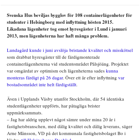
Svenska Hus beviljas bygglov för 108 containerlägenheter för
studenter i Helsingborg med inflyttning hösten 2015.
Likadana lägenheter tog emot hyresgäster i Lund i januari
2013, men lägenheterna har haft många problem.
Lundagård kunde i juni avslöja bristande kvalitet och misskötsel
som drabbat hyresgäster till de färdigmonterade
containerlägenheterna vid studentområdet Pålsjöäng. Projektet
var omgärdat av optimism och lägenheterna sades
kunna
monteras färdigt på 26 dagar
. Över ett år efter inflyttning
var
bostadsområdet inte helt färdigställt
.
Även i Upplands Väsby utanför Stockholm, där 54 identiska
studentlägenheter uppförts, har påtagliga brister
uppmärksammats.
– Jag har aldrig upplevt något sämre under mina 20 år i
fastighetsbranschen, med dålig kvalitet och dålig leverans, säger
Arne Månsson, VD på det kommunala fastighetsbolaget Bo i