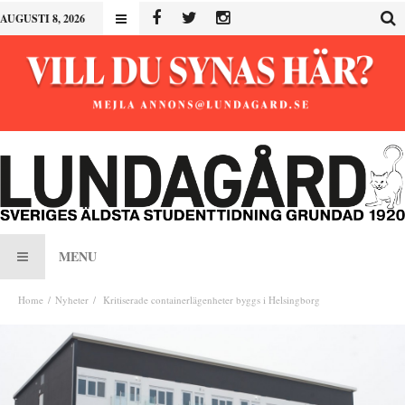
AUGUSTI 8, 2026
MENU
Home
Nyheter
Kritiserade containerlägenheter byggs i Helsingborg