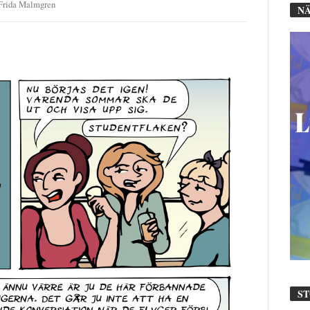
Frida Malmgren
NÄ
S