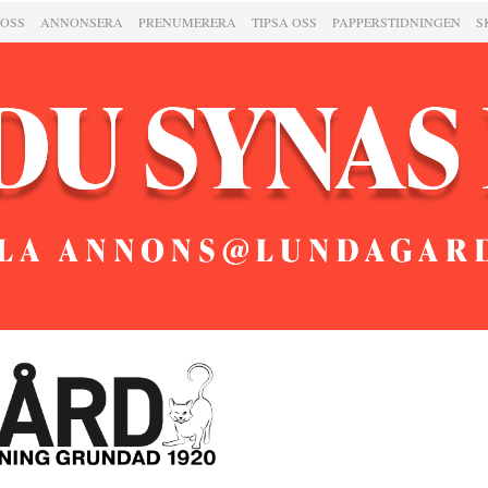
 OSS
ANNONSERA
PRENUMERERA
TIPSA OSS
PAPPERSTIDNINGEN
S