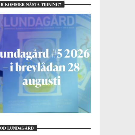
R KOMMER NÄSTA TIDNING?
TÖD LUNDAGÅRD