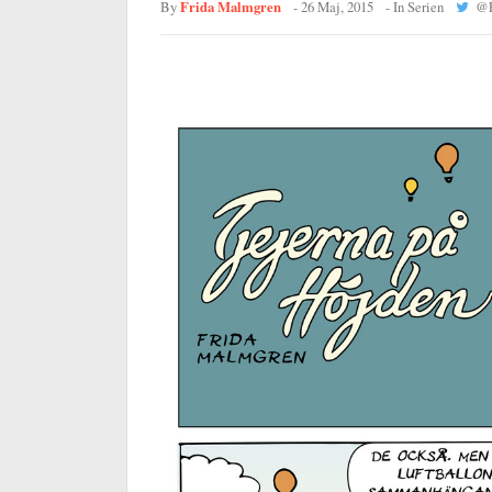
Frida Malmgren
By
-
26 Maj, 2015
- In
Serien
@