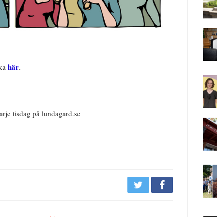
här
cka
.
rje tisdag på lundagard.se