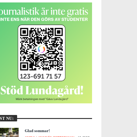
ST NU:
Glad sommar!