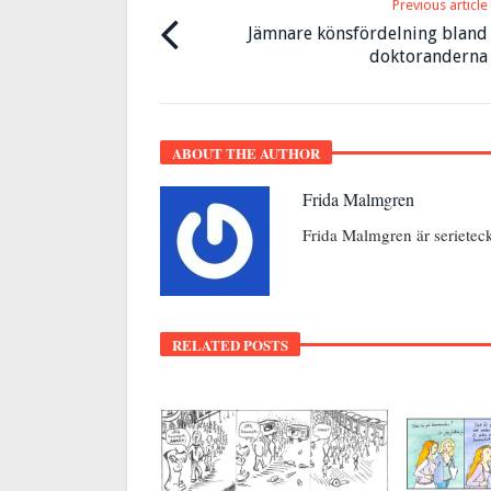
Previous article
Jämnare könsfördelning bland
doktoranderna
ABOUT THE AUTHOR
Frida Malmgren
Frida Malmgren är seriete
RELATED POSTS