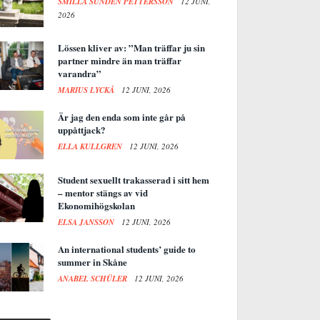
SMILLA SUNDÉN PETTERSSON
12 JUNI,
2026
Lössen kliver av: ”Man träffar ju sin
partner mindre än man träffar
varandra”
MARIUS LYCKÅ
12 JUNI, 2026
Är jag den enda som inte går på
uppåttjack?
ELLA KULLGREN
12 JUNI, 2026
Student sexuellt trakasserad i sitt hem
– mentor stängs av vid
Ekonomihögskolan
ELSA JANSSON
12 JUNI, 2026
An international students’ guide to
summer in Skåne
ANABEL SCHÜLER
12 JUNI, 2026