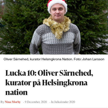
Oliver Särnehed, kurator Helsingkrona Nation. Foto: Johan Larsson
Lucka 10: Oliver Särnehed,
kurator på Helsingkrona
nation
Nina Morby
By
-
9 December, 2020
- In
Julkalender 2020