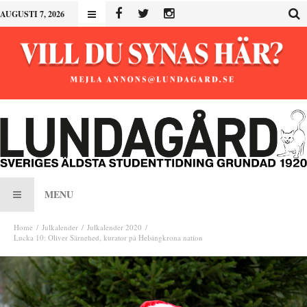
AUGUSTI 7, 2026
MENU
Home
Julkalender
Julkalender 2020
Lucka 10: Oliver Särnehed, kurator på Helsingkrona nation