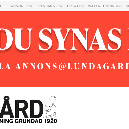
 OSS
ANNONSERA
PRENUMERERA
TIPSA OSS
PAPPERSTIDNINGEN
S