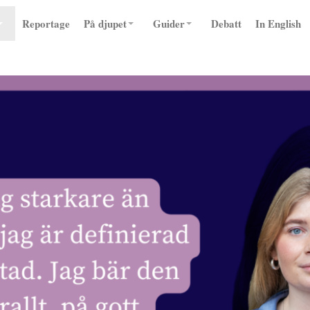
Reportage
På djupet
Guider
Debatt
In English