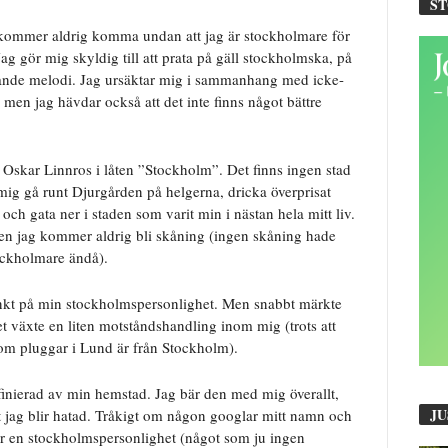
S
kommer aldrig komma undan att jag är stockholmare för
 Jag gör mig skyldig till att prata på gäll stockholmska, på
rerande melodi. Jag ursäktar mig i sammanhang med icke-
en jag hävdar också att det inte finns något bättre
Oskar Linnros i låten ”Stockholm”. Det finns ingen stad
 mig gå runt Djurgården på helgerna, dricka överprisat
 och gata ner i staden som varit min i nästan hela mitt liv.
men jag kommer aldrig bli skåning (ingen skåning hade
ockholmare ändå).
änkt på min stockholmspersonlighet. Men snabbt märkte
et växte en liten motståndshandling inom mig (trots att
som pluggar i Lund är från Stockholm).
finierad av min hemstad. Jag bär den med mig överallt,
JU
t jag blir hatad. Tråkigt om någon googlar mitt namn och
ör en stockholmspersonlighet (något som ju ingen