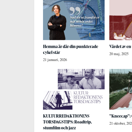
Hemma är där din punkterade
Värdet av en
cykel står
20 maj, 2025
21 januari, 2026
KULTURREDAKTIONENS
”Kneecap”: 
TORSDAGSTIPS: Roadtrip,
21 oktober, 202
stumfilm och jazz