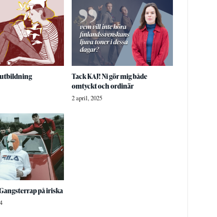
 utbildning
Tack KAJ! Ni gör mig både
omtyckt och ordinär
2 april, 2025
Gangsterrap på iriska
4