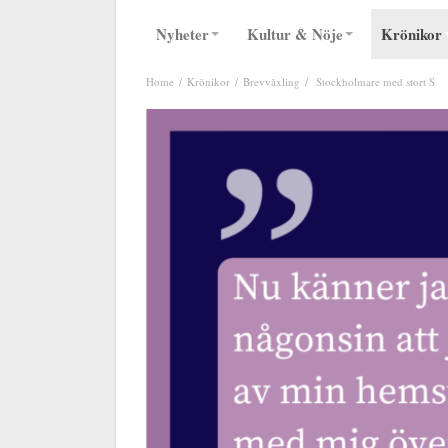
Nyheter
Kultur & Nöje
Krönikor
Home
Krönikor
Brevväxling
Stockholmare med stort S