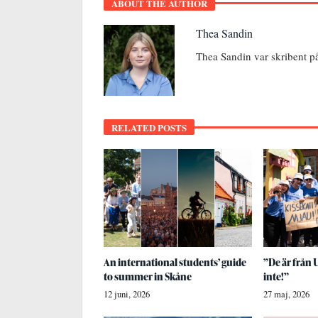
ABOUT THE AUTHOR
Thea Sandin
Thea Sandin var skribent p
RELATED POSTS
An international students’ guide
”De är från 
to summer in Skåne
inte!”
12 juni, 2026
27 maj, 2026