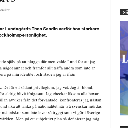
önikor
NÄ
larar Lundagårds Thea Sandin varför hon starkare
tockholmspersonlighet.
ade själv på att plugga där men valde Lund för att jag
något annat och framför allt träffa andra som inte är
era på min identitet och staden jag är ifrån.
k. Det är ett sådant privilegium, jag vet. Jag är blond,
r aldrig blivit ifrågasatt. Jag checkar liksom alla boxar
llan avviker från det förväntade, konfronteras jag nästan
tt undvika att tänka på nationalitet när två svenskar mördas
är människor som inte lever så tryggt som vi gör i Sverige
världen. Men på ett subjektivt plan så definierar jag mig