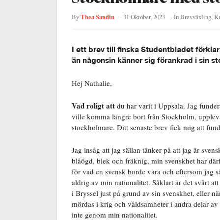
Thea Sandin
By
-
31 Oktober, 2023
- In
Brevväxling
,
Kr
I ett brev till finska Studentbladet förk
än någonsin känner sig förankrad i sin s
Hej Nathalie,
Vad roligt att
du har varit i Uppsala. Jag funder
ville komma längre bort från Stockholm, uppleva 
stockholmare. Ditt senaste brev fick mig att fund
Jag insåg att jag sällan tänker på att jag är svens
blåögd, blek och fräknig, min svenskhet har därfö
för vad en svensk borde vara och eftersom jag sä
aldrig av min nationalitet. Såklart är det svårt a
i Bryssel just på grund av sin svenskhet, eller n
mördas i krig och våldsamheter i andra delar av 
inte genom min nationalitet.