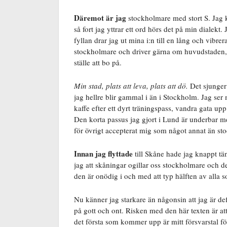
Däremot är jag
stockholmare med stort S. Jag 
så fort jag yttrar ett ord hörs det på min dialekt.
fyllan drar jag ut mina i:n till en lång och vib
stockholmare och driver gärna om huvudstaden, m
ställe att bo på.
Min stad, plats att leva, plats att dö.
Det sjunger 
jag hellre blir gammal i än i Stockholm. Jag ser
kaffe efter ett dyrt träningspass, vandra gata upp
Den korta passus jag gjort i Lund är underbar 
för övrigt accepterat mig som något annat än st
Innan jag flyttade
till Skåne hade jag knappt t
jag att skåningar ogillar oss stockholmare och d
den är onödig i och med att typ hälften av alla 
Nu känner jag starkare än någonsin att jag är de
på gott och ont. Risken med den här texten är at
det första som kommer upp är mitt försvarstal f