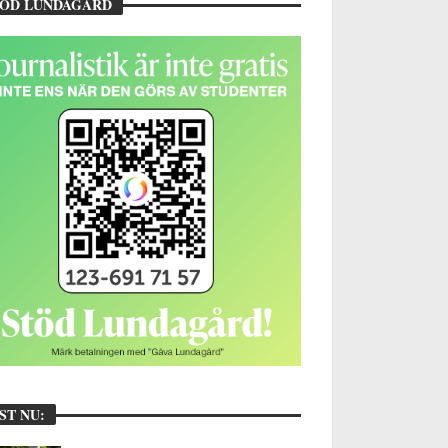
TÖD LUNDAGÅRD
ST NU: