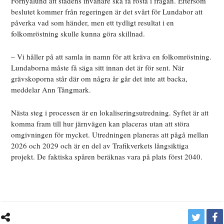
Förnyalund att stadens invånare ska få rösta i frågan. Eftersom
beslutet kommer från regeringen är det svårt för Lundabor att
påverka vad som händer, men ett tydligt resultat i en
folkomröstning skulle kunna göra skillnad.
– Vi håller på att samla in namn för att kräva en folkomröstning.
Lundaborna måste få säga sitt innan det är för sent. När
grävskoporna står där om några år går det inte att backa,
meddelar Ann Tångmark.
Nästa steg i processen är en lokaliseringsutredning. Syftet är att
komma fram till hur järnvägen kan placeras utan att störa
omgivningen för mycket. Utredningen planeras att pågå mellan
2026 och 2029 och är en del av Trafikverkets långsiktiga
projekt. De faktiska spåren beräknas vara på plats först 2040.