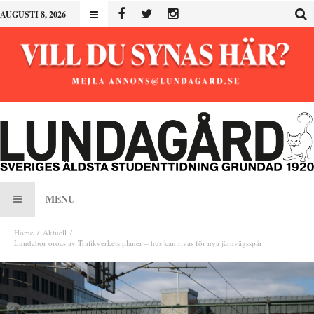
AUGUSTI 8, 2026
MENU
Home
Aktuell
Lundabor oroas av Trafikverkets planer – hus kan rivas för nya järnvägsspår