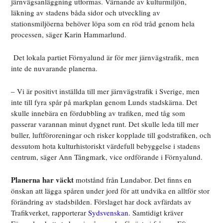
järnvägsanläggning utformas. Värnande av kulturmiljön,
läkning av stadens båda sidor och utveckling av
stationsmiljöerna behöver löpa som en röd tråd genom hela
processen, säger Karin Hammarlund.
Det lokala partiet Förnyalund är för mer järnvägstrafik, men
inte de nuvarande planerna.
– Vi är positivt inställda till mer järnvägstrafik i Sverige, men
inte till fyra spår på markplan genom Lunds stadskärna. Det
skulle innebära en fördubbling av trafiken, med tåg som
passerar varannan minut dygnet runt. Det skulle leda till mer
buller, luftföroreningar och risker kopplade till godstrafiken, och
dessutom hota kulturhistoriskt värdefull bebyggelse i stadens
centrum, säger Ann Tångmark, vice ordförande i Förnyalund.
Planerna har väckt
motstånd från Lundabor. Det finns en
önskan att lägga spåren under jord för att undvika en alltför stor
förändring av stadsbilden. Förslaget har dock avfärdats av
Trafikverket, rapporterar
Sydsvenskan
. Samtidigt kräver