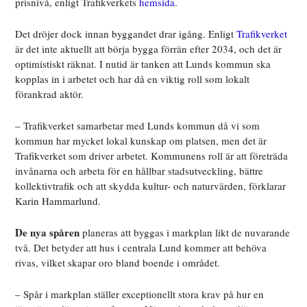
prisnivå, enligt Trafikverkets
hemsida
.
Det dröjer dock innan byggandet drar igång. Enligt
Trafikverket
är det inte aktuellt att börja bygga förrän efter 2034, och det är
optimistiskt räknat. I nutid är tanken att Lunds kommun ska
kopplas in i arbetet och har då en viktig roll som lokalt
förankrad aktör.
– Trafikverket samarbetar med Lunds kommun då vi som
kommun har mycket lokal kunskap om platsen, men det är
Trafikverket som driver arbetet. Kommunens roll är att företräda
invånarna och arbeta för en hållbar stadsutveckling, bättre
kollektivtrafik och att skydda kultur- och naturvärden, förklarar
Karin Hammarlund.
De nya spåren
planeras att byggas i markplan likt de nuvarande
två. Det betyder att hus i centrala Lund kommer att behöva
rivas, vilket skapar oro bland boende i området.
– Spår i markplan ställer exceptionellt stora krav på hur en