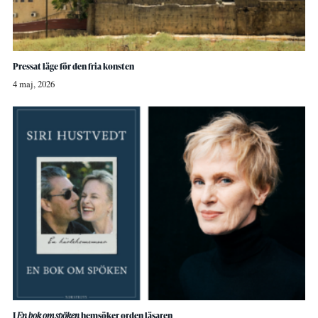
Pressat läge för den fria konsten
4 maj, 2026
I
En bok om spöken
hemsöker orden läsaren