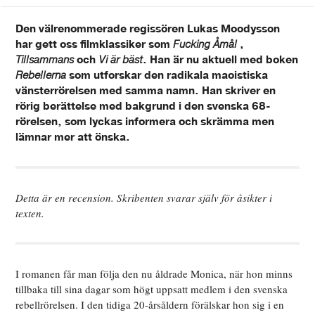
Den välrenommerade regissören Lukas Moodysson
har gett oss filmklassiker som
Fucking Åmål
,
Tillsammans
och
Vi är bäst
. Han är nu aktuell med boken
Rebellerna
som utforskar den radikala maoistiska
vänsterrörelsen med samma namn. Han skriver en
rörig berättelse med bakgrund i den svenska 68-
rörelsen, som lyckas informera och skrämma men
lämnar mer att önska.
Detta är en recension. Skribenten svarar själv för åsikter i
texten.
I romanen får man följa den nu åldrade Monica, när hon minns
tillbaka till sina dagar som högt uppsatt medlem i den svenska
rebellrörelsen. I den tidiga 20-årsåldern förälskar hon sig i en