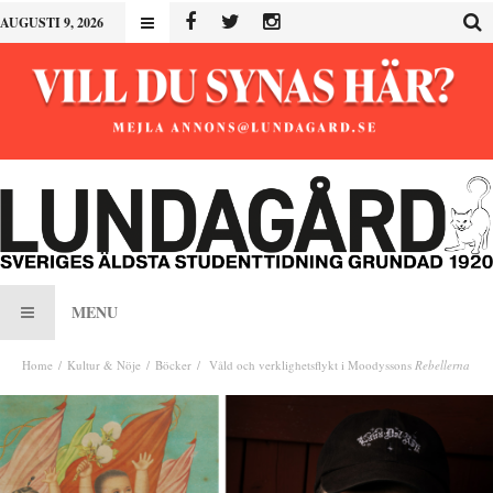
AUGUSTI 9, 2026
MENU
Home
Kultur & Nöje
Böcker
Våld och verklighetsflykt i Moodyssons
Rebellerna