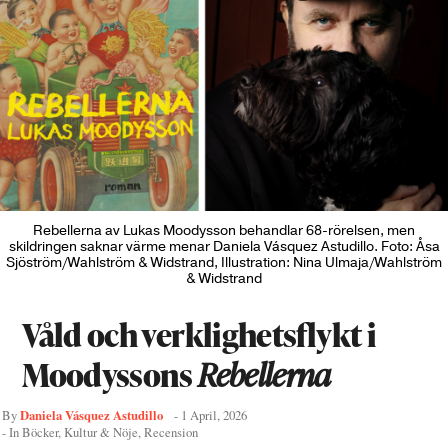
Rebellerna av Lukas Moodysson behandlar 68-rörelsen, men
skildringen saknar värme menar Daniela Vásquez Astudillo. Foto: Åsa
Sjöström/Wahlström & Widstrand, Illustration: Nina Ulmaja/Wahlström
& Widstrand
Våld och verklighetsflykt i
Moodyssons
Rebellerna
Daniela Vásquez Astudillo
By
-
1 April, 2026
- In
Böcker
,
Kultur & Nöje
,
Recension