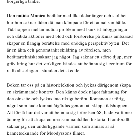
borgerliga tanke.
Den nutida Monica
berättar med lika delar ånger och stolthet
hur hon saknar tiden då man kämpade för ett annat samhälle.
Tidshoppen mellan nutida problem med bank-id-inloggningar
och dåtida aktioner med blod och förstörelse på Kinas ambassad
skapar en flängig berättelse med onödiga perspektivbyten. Det
är en äkta och genomtänkt skildring av rörelsen, men
berättartekniskt saknar jag något. Jag saknar ett större djup, mer
gräv kring hur det verkligen kändes att befinna sig i centrum för
radikaliseringen i stunden det skedde.
Boken tar oss på en historielektion och lyckas därigenom skapa
en skrämmande kontext. Den känns dock något faktatung för
den oinsatte och lyckas inte riktigt beröra. Romanen är rörig,
något som hade kunnat åtgärdas genom att skippa tidshoppen.
Att förstå hur det var att befinna sig i rörelsen 68, hade varit mer
än nog för att skapa en mer sammanhållen historia. Framförallt
saknar jag den underliggande värmen som annars är så
kännetecknande för Moodyssons filmer.