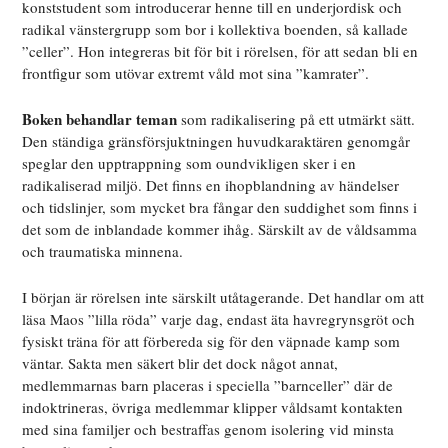
konststudent som introducerar henne till en underjordisk och
radikal vänstergrupp som bor i kollektiva boenden, så kallade
”celler”. Hon integreras bit för bit i rörelsen, för att sedan bli en
frontfigur som utövar extremt våld mot sina ”kamrater”.
Boken behandlar teman
som radikalisering på ett utmärkt sätt.
Den ständiga gränsförsjuktningen huvudkaraktären genomgår
speglar den upptrappning som oundvikligen sker i en
radikaliserad miljö. Det finns en ihopblandning av händelser
och tidslinjer, som mycket bra fångar den suddighet som finns i
det som de inblandade kommer ihåg. Särskilt av de våldsamma
och traumatiska minnena.
I början är rörelsen inte särskilt utåtagerande. Det handlar om att
läsa Maos ”lilla röda” varje dag, endast äta havregrynsgröt och
fysiskt träna för att förbereda sig för den väpnade kamp som
väntar. Sakta men säkert blir det dock något annat,
medlemmarnas barn placeras i speciella ”barnceller” där de
indoktrineras, övriga medlemmar klipper våldsamt kontakten
med sina familjer och bestraffas genom isolering vid minsta