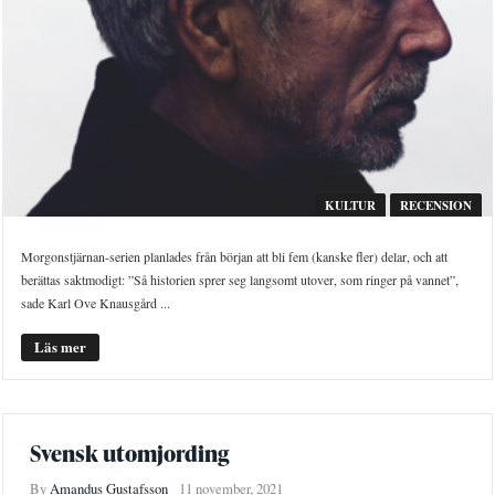
KULTUR
RECENSION
Morgonstjärnan-serien planlades från början att bli fem (kanske fler) delar, och att
berättas saktmodigt: ”Så historien sprer seg langsomt utover, som ringer på vannet”,
sade Karl Ove Knausgård ...
Läs mer
Svensk utomjording
By
Amandus Gustafsson
11 november, 2021