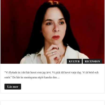
KULTUR
RECENSION
”Vi flyttade in i det här huset som jag ärvt. Vi gick till havet varje dag. Vi åt bröd och
smör.” De här tre meningarna utgör kanske den ...
Läs mer