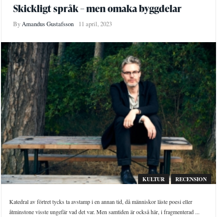
Skickligt språk – men omaka byggdelar
By
Amandus Gustafsson
11 april, 2023
KULTUR
RECENSION
Katedral av förtret tycks ta avstamp i en annan tid, då människor läste poesi eller
åtminstone visste ungefär vad det var. Men samtiden är också här, i fragmenterad ...