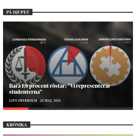
PÅ DJUPET
Hur bygger man en Lundakarneval?
ELISE RALSTON SAMUELSON
24 MAJ, 2026
KRÖNIKA