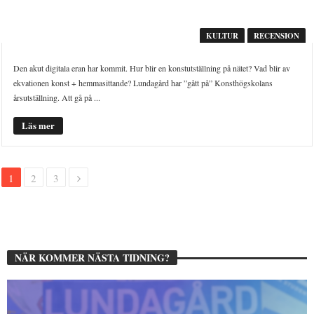
KULTUR
RECENSION
Den akut digitala eran har kommit. Hur blir en konstutställning på nätet? Vad blir av
ekvationen konst + hemmasittande? Lundagård har ”gått på” Konsthögskolans
årsutställning. Att gå på ...
Läs mer
1
2
3
NÄR KOMMER NÄSTA TIDNING?