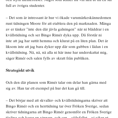
full av ivrigra studenter.
– Det som är intressant är hur vi ökade varumärkeskännedomen
runt tidningen Moore för att etablera den på marknaden. Många
av er tänker ”inte den där jävla galningen” när ni bläddrar i en
kvällstidning och ser Bingo Rimér dyka upp. Då förstår ni
inte att jag har suttit hemma och klurat på en liten plan. Det är
liksom inte att jag bara dyker upp där som gubben i lådan i en
kvällstidning. Nä, nä, nä alla ni här inne har underskattat mig,
säger Rimér och salen fylls av skratt från publiken.
Strategiskt utvik
Och den där planen som Rimér talar om delar han gärna med
sig av. Han tar ett exempel på hur det kan gå till.
– Det börjar med att skvaller- och kvällstidningarna skriver att
Bingo Rimér och en herrtidning tar över Fröken Sverige, sedan
skriver tidningarna att Bingo Rimér genomför en Fröken Sverige
tävling och korar en vinnare, och sen – självfallet – vi viker ut