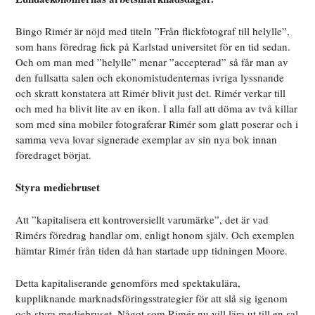
Bingo Rimér är nöjd med titeln ”Från flickfotograf till helylle”,
som hans föredrag fick på Karlstad universitet för en tid sedan.
Och om man med ”helylle” menar ”accepterad” så får man av
den fullsatta salen och ekonomistudenternas ivriga lyssnande
och skratt konstatera att Rimér blivit just det. Rimér verkar till
och med ha blivit lite av en ikon. I alla fall att döma av två killar
som med sina mobiler fotograferar Rimér som glatt poserar och i
samma veva lovar signerade exemplar av sin nya bok innan
föredraget börjat.
Styra mediebruset
Att ”kapitalisera ett kontroversiellt varumärke”, det är vad
Rimérs föredrag handlar om, enligt honom själv. Och exemplen
hämtar Rimér från tiden då han startade upp tidningen Moore.
Detta kapitaliserande genomförs med spektakulära,
kuppliknande marknadsföringsstrategier för att slå sig igenom
och styra mediebruset. Något som Rimér nu vill lära ut till en sal