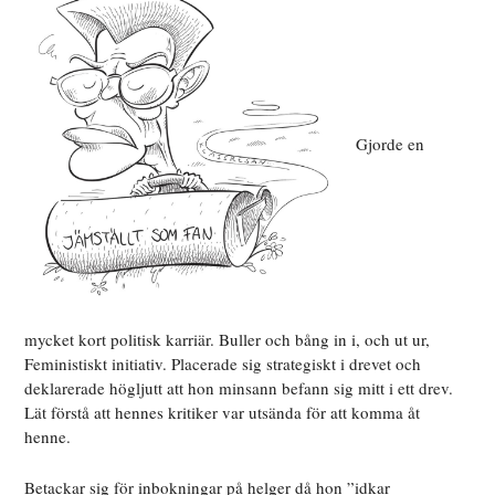
Gjorde en
mycket kort politisk karriär. Buller och bång in i, och ut ur,
Feministiskt initiativ. Placerade sig strategiskt i drevet och
deklarerade högljutt att hon minsann befann sig mitt i ett drev.
Lät förstå att hennes kritiker var utsända för att komma åt
henne.
Betackar sig för inbokningar på helger då hon ”idkar