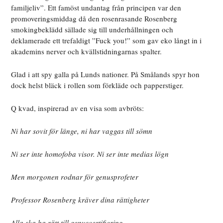
familjeliv”. Ett famöst undantag från principen var den
promoveringsmiddag då den rosenrasande Rosenberg
smokingbeklädd sällade sig till underhållningen och
deklamerade ett trefaldigt ”Fuck you!” som gav eko långt in i
akademins nerver och kvällstidningarnas spalter.
Glad i att spy galla på Lunds nationer. På Smålands spyr hon
dock helst bläck i rollen som förkläde och papperstiger.
Q kvad, inspirerad av en visa som avbröts:
Ni har sovit för länge, ni har vaggas till sömn
Ni ser inte homofoba visor. Ni ser inte medias lögn
Men morgonen rodnar för genusprofeter
Professor Rosenberg kräver dina rättigheter
Alla ska ha rätt till genuscertifiering