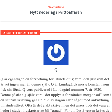
Next article
Nytt nederlag i kvittoaffären
ABOUT THE AUTHOR
Q
Q är egentligen en förkortning för latinets quis; vem, och just vem det
är vet ingen mer än denne själv. Q är Lundagårds meste konstant som
fick sin första Q-vers publicerad i Lundagård nummer 7, år 1920.
Denne påstår sig själv vara “det upplysta förståndets morgonsol” som i
en satirisk skildring ger sin bild av någon eller något med anknytning
till studentlivet. Ofta är det elakt skrivet men det anses trots det vara en
heder i studentlivskretsar att bli “q:uad”. För att förstå versen krävs det