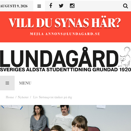
AUGUSTI 9, 2026
MENU
Home
Nyheter
Liv Strömqvist tänker på dig