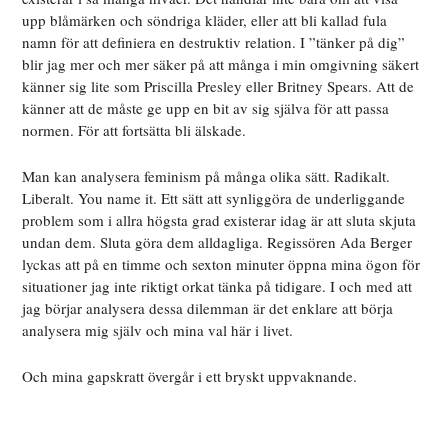
upp blåmärken och söndriga kläder, eller att bli kallad fula
namn för att definiera en destruktiv relation. I ”tänker på dig”
blir jag mer och mer säker på att många i min omgivning säkert
känner sig lite som Priscilla Presley eller Britney Spears. Att de
känner att de måste ge upp en bit av sig själva för att passa
normen. För att fortsätta bli älskade.
Man kan analysera feminism på många olika sätt. Radikalt.
Liberalt. You name it. Ett sätt att synliggöra de underliggande
problem som i allra högsta grad existerar idag är att sluta skjuta
undan dem. Sluta göra dem alldagliga. Regissören Ada Berger
lyckas att på en timme och sexton minuter öppna mina ögon för
situationer jag inte riktigt orkat tänka på tidigare. I och med att
jag börjar analysera dessa dilemman är det enklare att börja
analysera mig själv och mina val här i livet.
Och mina gapskratt övergår i ett bryskt uppvaknande.