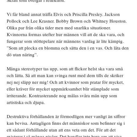
Skratt som övergår i reflektion.
Vi får bland annat träffa Elvis och Priscilla Presley. Jackson
Pollock och Lee Krasner. Bobby Brown och Whitney Houston.
Olika par från olika tider men med snarlika situationer.
Kvinnorna formas utefter hur männen vill att de ska vara, och
fungerar som stöttepelare när männens vardag är lite kämpig.
”Som att plocka en blomma och sätta den i en vas. Och låta den
dö utan näring”.
Många stereotyper tas upp, som att flickor helst ska vara små
och lätta. Så att man kan svinga runt med dem tills de skriker
nej nej släpp ner mig! Och att kvinnor som pratar för mycket,
eller kräver för mycket uppmärksamhet blir stämplade som
irriterande. Kontrasterande nog målas svåra män upp som
artistiska och djupa.
Destruktiva förhållanden är förmodligen mer vanligt än siffror
kan bevisa. Antagligen finns det människor som befinner sig i
ett sådant förhållande utan att ens veta om det. För att det
existerar i så många nivåer. Det handlar inte bara om att visa