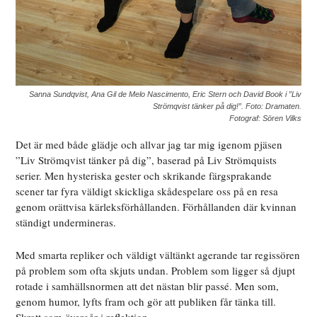
Sanna Sundqvist, Ana Gil de Melo Nascimento, Eric Stern och David Book i ”Liv
Strömqvist tänker på dig!”. Foto: Dramaten.
Fotograf: Sören Vilks
Det är med både glädje och allvar jag tar mig igenom pjäsen
”Liv Strömqvist tänker på dig”, baserad på Liv Strömquists
serier. Men hysteriska gester och skrikande färgsprakande
scener tar fyra väldigt skickliga skådespelare oss på en resa
genom orättvisa kärleksförhållanden. Förhållanden där kvinnan
ständigt undermineras.
Med smarta repliker och väldigt vältänkt agerande tar regissören
på problem som ofta skjuts undan. Problem som ligger så djupt
rotade i samhällsnormen att det nästan blir passé. Men som,
genom humor, lyfts fram och gör att publiken får tänka till.