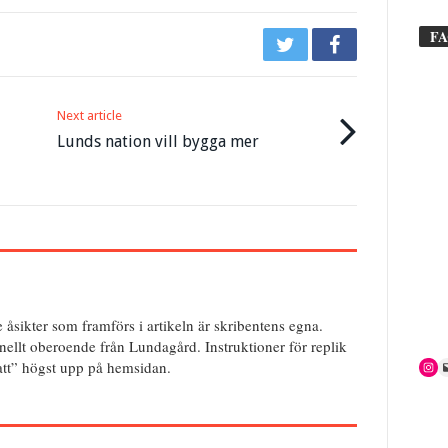
F
Next article
Lunds nation vill bygga mer
e åsikter som framförs i artikeln är skribentens egna.
onellt oberoende från Lundagård. Instruktioner för replik
batt” högst upp på hemsidan.