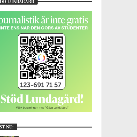
TÖD LUNDAGÅRD
ST NU: