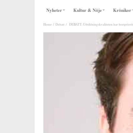
Nyheter
Kultur & Nöje
Krönikor
Home
Debatt
DEBATT: Utbildningskvaliteten har bortpriorit