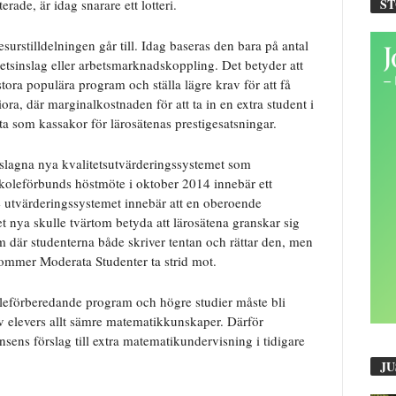
S
rade, är idag snarare ett lotteri.
surstilldelningen går till. Idag baseras den bara på antal
tetsinslag eller arbetsmarknadskoppling. Det betyder att
 stora populära program och ställa lägre krav för att få
, där marginalkostnaden för att ta in en extra student i
fta som kassakor för lärosätenas prestigesatsningar.
reslagna nya kvalitetsutvärderingssystemet som
skoleförbunds höstmöte i oktober 2014 innebär ett
e utvärderingssystemet innebär att en oberoende
 nya skulle tvärtom betyda att lärosätena granskar sig
em där studenterna både skriver tentan och rättar den, men
 kommer Moderata Studenter ta strid mot.
eförberedande program och högre studier måste bli
v elevers allt sämre matematikkunskaper. Därför
ens förslag till extra matematikundervisning i tidigare
JU