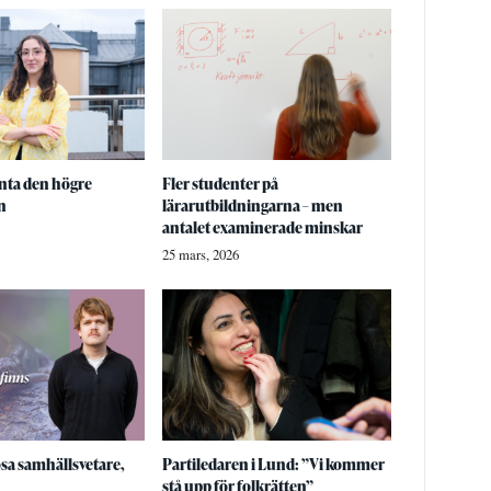
ta den högre
Fler studenter på
n
lärarutbildningarna – men
antalet examinerade minskar
25 mars, 2026
ösa samhällsvetare,
Partiledaren i Lund: ”Vi kommer
stå upp för folkrätten”