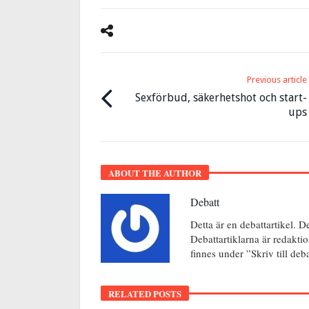
Previous article
Sexförbud, säkerhetshot och start-
ups
ABOUT THE AUTHOR
Debatt
Detta är en debattartikel. D
Debattartiklarna är redakti
finnes under ”Skriv till de
RELATED POSTS