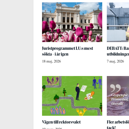
Juristprogrammet LU:s mest
DEBATT: Ban
sökta – i år igen
utbildninge
18 maj, 2026
7 maj, 2026
Vägen till rektorsvalet
Fler arbetsl
tack!