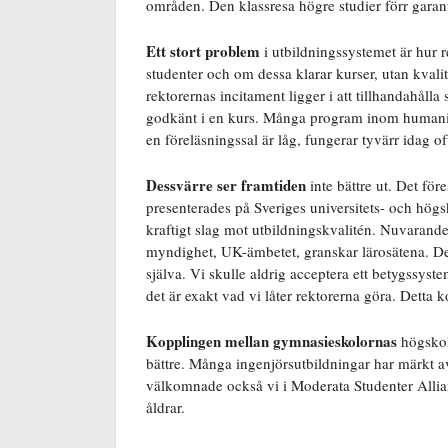
områden. Den klassresa högre studier förr garante
Ett stort problem
i utbildningssystemet är hur re
studenter och om dessa klarar kurser, utan kvali
rektorernas incitament ligger i att tillhandahålla
godkänt i en kurs. Många program inom humaniora
en föreläsningssal är låg, fungerar tyvärr idag o
Dessvärre ser framtiden
inte bättre ut. Det fö
presenterades på Sveriges universitets- och hög
kraftigt slag mot utbildningskvalitén. Nuvarand
myndighet, UK-ämbetet, granskar lärosätena. Det
själva. Vi skulle aldrig acceptera ett betygssyst
det är exakt vad vi låter rektorerna göra. Detta
Kopplingen mellan gymnasieskolornas
högskol
bättre. Många ingenjörsutbildningar har märkt a
välkomnade också vi i Moderata Studenter Allians
åldrar.