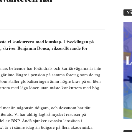
NÄ
måste vi konkurrera med kunskap. Utvecklingen på
åll, skriver Benjamin Dousa, riksordförande för
omars beteende har förändrats och karriärvägarna är inte
 går inte längre i pension på samma företag som de tog
tom ställer globaliseringen ännu högre krav på en liten
kurrera med låga löner, utan måste konkurrera med hög
té mer än någonsin tidigare, och dessutom har rätt
riterats. Vi har aldrig lagt så mycket resurser på
del av BNP. Ändå sjunker svenska lärosäten i
ext är vi sämre idag än tidigare på flera akademiska