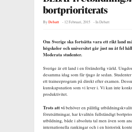
bortprioriterats
Debatt
By
-
12 Februari, 2015
- In
Debatt
Om Sverige ska fortsätta vara ett rikt land 
högskolor och universitet går just nu åt fel h
Moderata studenter.
Sverige är ett land i en föränderlig värld. Ungd
desamma idag som får tjugo år sedan. Studenter
ett traineeprogram på direkt efter examen. Dessu
kunskapsnation som vi lever i. Vi kan inte kon
produktivitet.
Trots att vi
behöver en pålitlig utbildningskvali
förutsättningar, har kvalitén fullständigt bortprio
utbildning, både i absoluta tal men även som an
internationella rankingar och i en historisk kont