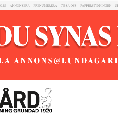
 OSS
ANNONSERA
PRENUMERERA
TIPSA OSS
PAPPERSTIDNINGEN
S