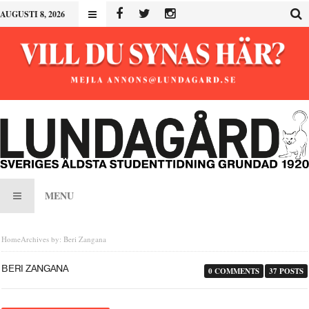
AUGUSTI 8, 2026
MENU
Home
Archives by: Beri Zangana
BERI ZANGANA
0 COMMENTS
37 POSTS