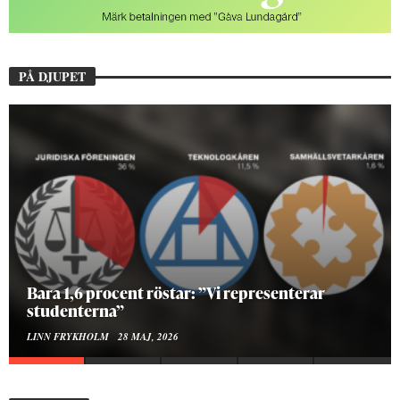
PÅ DJUPET
Hur bygger man en Lundakarneval?
ELISE RALSTON SAMUELSON
24 MAJ, 2026