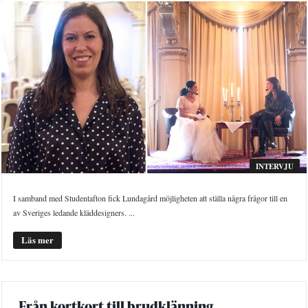
INTERVJU
I samband med Studentafton fick Lundagård möjligheten att ställa några frågor till en
av Sveriges ledande kläddesigners. ...
Läs mer
Från kortkort till brudklänning