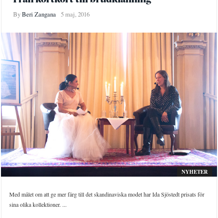
By
Beri Zangana
5 maj, 2016
NYHETER
Med målet om att ge mer färg till det skandinaviska modet har Ida Sjöstedt prisats för
sina olika kollektioner. ...