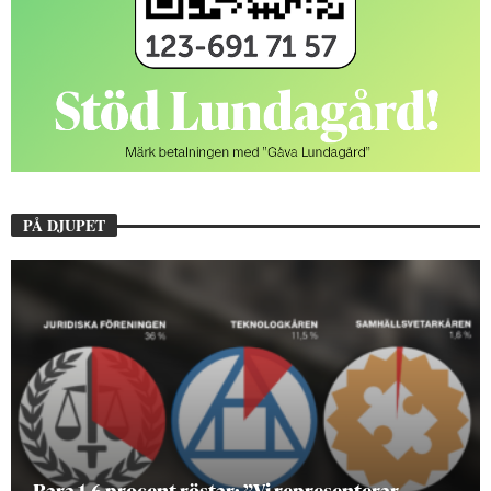
PÅ DJUPET
Bara 1,6 procent röstar: ”Vi representerar