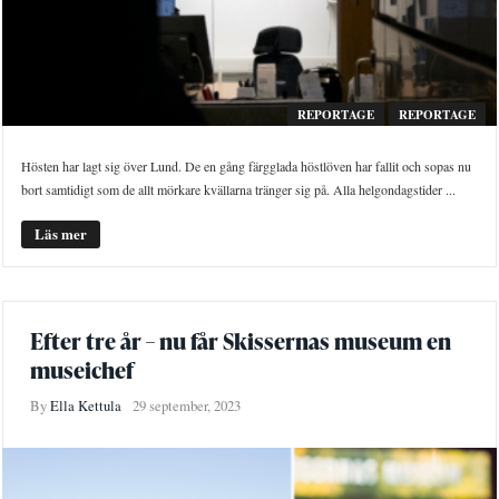
REPORTAGE
REPORTAGE
Hösten har lagt sig över Lund. De en gång färgglada höstlöven har fallit och sopas nu
bort samtidigt som de allt mörkare kvällarna tränger sig på. Alla helgondagstider ...
Läs mer
Efter tre år – nu får Skissernas museum en
museichef
By
Ella Kettula
29 september, 2023