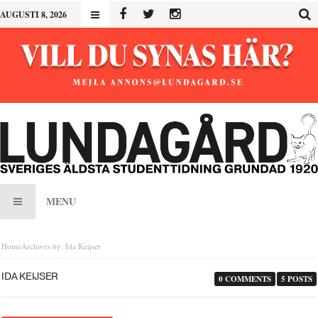
AUGUSTI 8, 2026
MENU
Home
Archives by: Ida Keijser
IDA KEIJSER
0 COMMENTS
5 POSTS