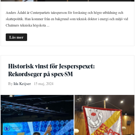
Anders Ådahl är Centerpartiets talesperson för forskning och högre utbildning och
skattepolitik. Han kommer från en bakgrund som teknisk doktor i energi och miljö vid
Chalmers tekniska högskola ...
Läs mer
Historisk vinst för Jesperspexet:
Rekordseger på spex-SM
By
Ida Keijser
15 maj, 2024