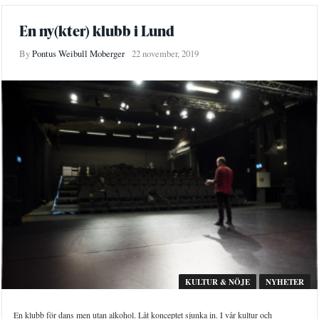
En ny(kter) klubb i Lund
By
Pontus Weibull Moberger
22 november, 2019
KULTUR & NÖJE
NYHETER
En klubb för dans men utan alkohol. Låt konceptet sjunka in. I vår kultur och