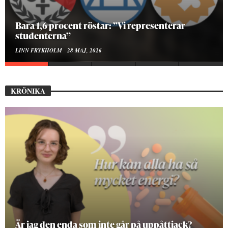
Bara 1,6 procent röstar: ”Vi representerar
studenterna”
LINN FRYKHOLM
28 MAJ, 2026
KRÖNIKA
Är jag den enda som inte går på uppåttjack?