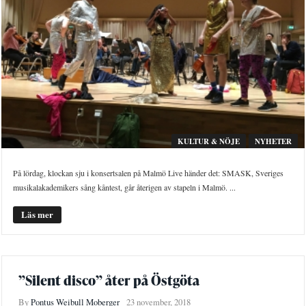
KULTUR & NÖJE
NYHETER
På lördag, klockan sju i konsertsalen på Malmö Live händer det: SMASK, Sveriges
musikalakademikers sång kåntest, går återigen av stapeln i Malmö. ...
Läs mer
”Silent disco” åter på Östgöta
By
Pontus Weibull Moberger
23 november, 2018