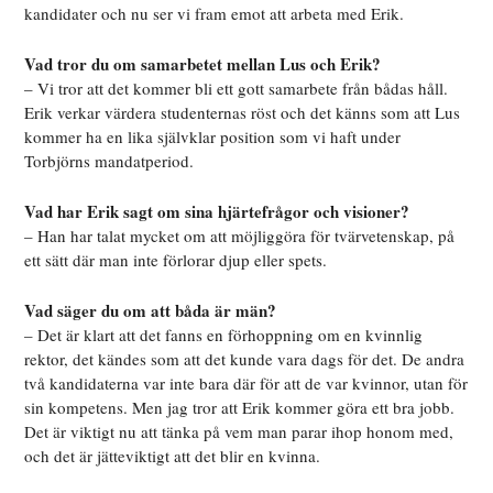
kandidater och nu ser vi fram emot att arbeta med Erik.
Vad tror du om samarbetet mellan Lus och Erik?
– Vi tror att det kommer bli ett gott samarbete från bådas håll.
Erik verkar värdera studenternas röst och det känns som att Lus
kommer ha en lika självklar position som vi haft under
Torbjörns mandatperiod.
Vad har Erik sagt om sina hjärtefrågor och visioner?
– Han har talat mycket om att möjliggöra för tvärvetenskap, på
ett sätt där man inte förlorar djup eller spets.
Vad säger du om att båda är män?
– Det är klart att det fanns en förhoppning om en kvinnlig
rektor, det kändes som att det kunde vara dags för det. De andra
två kandidaterna var inte bara där för att de var kvinnor, utan för
sin kompetens. Men jag tror att Erik kommer göra ett bra jobb.
Det är viktigt nu att tänka på vem man parar ihop honom med,
och det är jätteviktigt att det blir en kvinna.