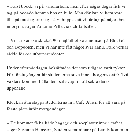
– Först bodde vi på vandrarhem, men efter några dagar fick
vi
tag på boende hemma hos en kille. Men där kan vi bara vara
tills på onsdag tror jag, så vi hoppas att vi får tag på något bra
imorgon, säger Antoine Pelliccia och fortsätter:
– Vi har kanske skickat 90 mejl till olika annonser på Blocket
och Bopoolen, men vi har inte fått något svar ännu. Folk verkar
rädda för oss
utbytesstudenter.
Under eftermiddagen bekräftades det som tidigare varit rykten.
För första gången får studenterna sova inne i borgens entré. Två
väktare kommer hålla dem sällskap för att säkra deras
uppehälle.
Klockan åtta släpps studenterna in i Café Athen för att vara på
första plats inför morgondagen.
– De kommer få ha både bagage och sovplatser inne i caféet,
säger Susanna Hansson, Studentsamordnare på Lunds kommun.