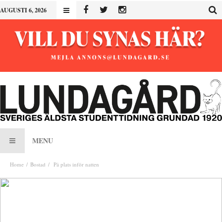
AUGUSTI 6, 2026
MENU
Home
Bostad
På plats inför natten