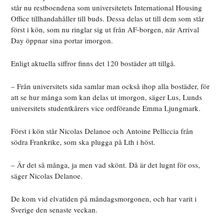
står nu restboendena som universitetets International Housing
Office tillhandahåller till buds. Dessa delas ut till dem som står
först i kön, som nu ringlar sig ut från AF-borgen, när Arrival
Day öppnar sina portar imorgon.
Enligt aktuella siffror finns det 120 bostäder att tillgå.
– Från universitets sida samlar man också ihop alla bostäder,
för
att se hur många som kan delas ut imorgon, säger Lus, Lunds
universitets studentkårers vice ordförande Emma Ljungmark.
Först i kön står Nicolas Delanoe och Antoine Pelliccia från
södra Frankrike,
som ska plugga på Lth i höst.
– Är det så många, ja men vad skönt. Då är det lugnt för oss
,
säger Nicolas Delanoe.
De kom vid elvatiden på måndagsmorgonen, och har varit i
Sverige den senaste veckan.