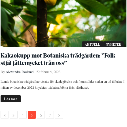
AKTUELL
NYHETER
Kakaokupp mot Botaniska trädgården: ”Folk
stjäl jättemycket från oss”
By
Alexandra Roslund
22 februari, 2023
Lunds botaniska trädgård har utsatts för skadegörelse och flera stölder sedan en tid tillbaka. I
mitten av december 2022 knycktes två kakaobönor från växthuset.
Läs mer
3
4
5
6
7