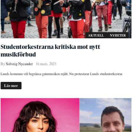
AKTUELL
NYHETER
Studentorkestrarna kritiska mot nytt
musikförbud
By
Solveig Nycander
16 mars, 2023
Lunds kommun vill begränsa gatumusiken rejält. Nu protesterar Lunds studentorkestrar.
Läs mer