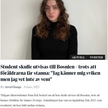
AKTUELL
NYHETER
Student skulle utvisas till Bosnien – trots att
föräldrarna får stanna: ”Jag känner mig sviken
men jag vet inte av vem”
By
Arvid Grange
9 mars, 2023
Tidigare läkarstudenten Nina fick besked om att hon skulle utvisas till Bosnien, trots att
hennes föräldrar får stanna i Sverige. Anledningen kan vara en lagändring från 2021 som
resulterat i att hon fallit mellan stolarna.