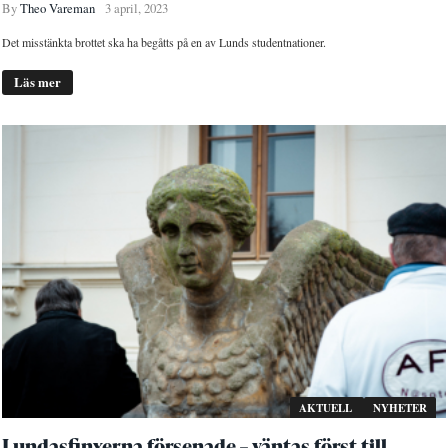
By
Theo Vareman
3 april, 2023
Det misstänkta brottet ska ha begåtts på en av Lunds studentnationer.
Läs mer
AKTUELL
NYHETER
Lundasfinxerna försenade – väntas först till