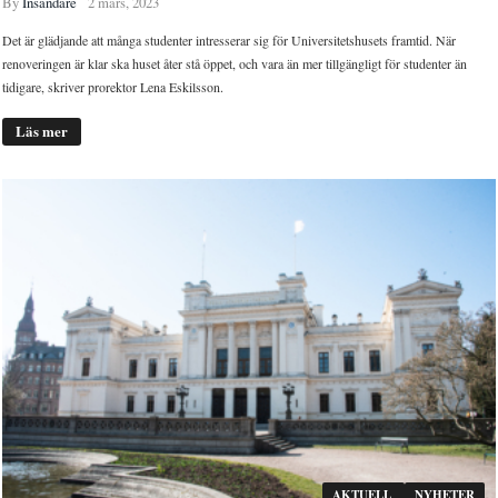
By
Insändare
2 mars, 2023
Det är glädjande att många studenter intresserar sig för Universitetshusets framtid. När
renoveringen är klar ska huset åter stå öppet, och vara än mer tillgängligt för studenter än
tidigare, skriver prorektor Lena Eskilsson.
Läs mer
AKTUELL
NYHETER